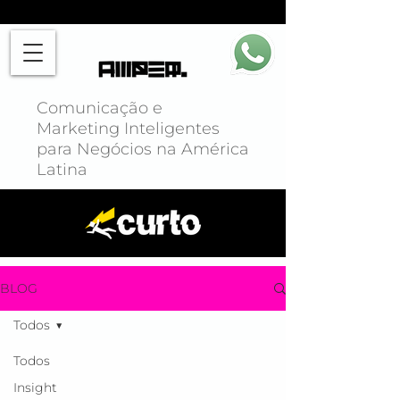
Comunicação e
Marketing Inteligentes
para Negócios na América
Latina
BLOG
Todos
Todos
Insight