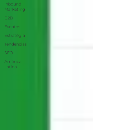
Inbound
Marketing
B2B
Eventos
Estratégia
Tendências
SEO
América
Latina