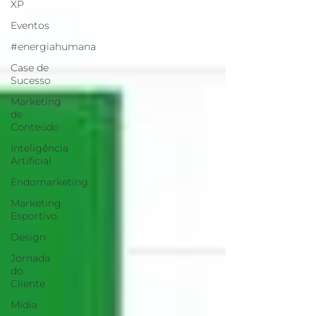
XP
Eventos
#energiahumana
Case de
Sucesso
Marketing
de
Conteúdo
Inteligência
Artificial
Endomarketing
Marketing
Esportivo
Design
Jornada
do
Cliente
Mídia