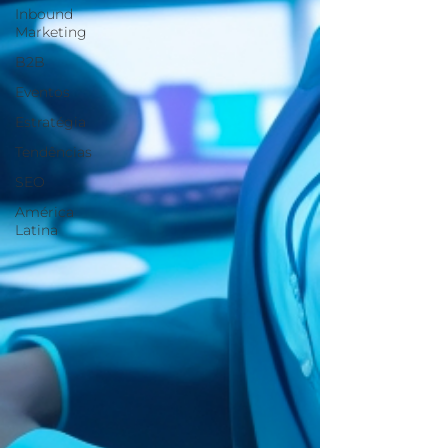
Inbound
Marketing
B2B
Eventos
Estratégia
Tendências
SEO
América
Latina