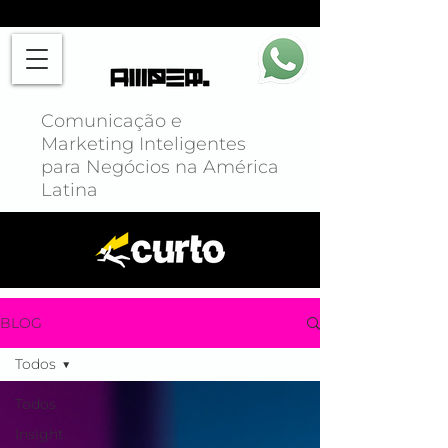
Comunicação e
Marketing Inteligentes
para Negócios na América
Latina
BLOG
Todos
Todos
Insight