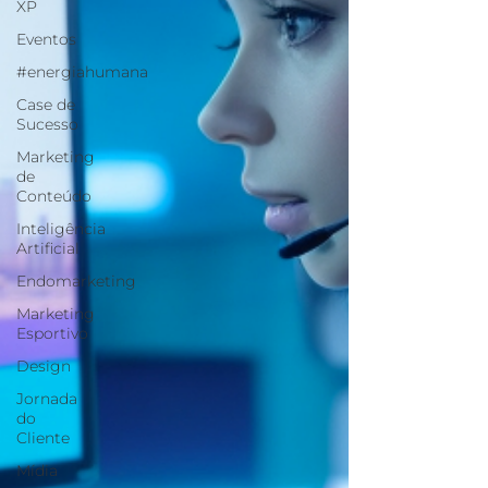
XP
Eventos
#energiahumana
Case de
Sucesso
Marketing
de
Conteúdo
Inteligência
Artificial
Endomarketing
Marketing
Esportivo
Design
Jornada
do
Cliente
Mídia