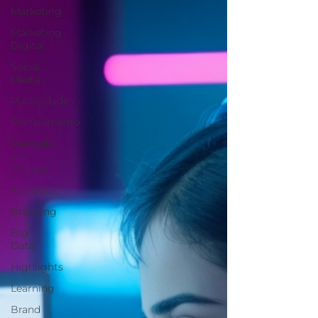
Marketing
Marketing
Digital
Social
Media
Publicidade
Planejamento
Mercado
em
Choque
Negócios
Branding
Big
Data
Highlights
Learning
Brand