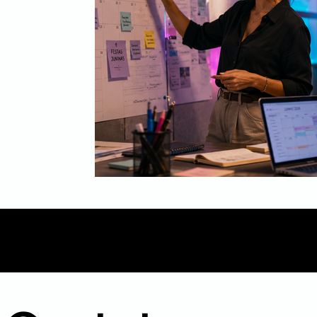
Mídia
Inbound Marketing
B2B
Even