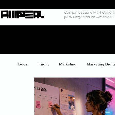
Comunicação e Marketing In
para Negócios na América L
Todos
Insight
Marketing
Marketing Digit
Negócios
Branding
Big Data
Highl
Marketing de Conteúdo
Inteligência Artificial