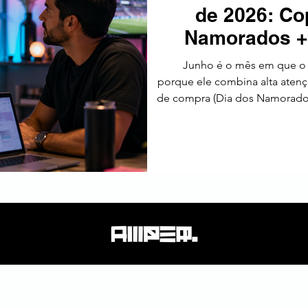
de 2026: Co
tos
Estratégia
Tendências
SEO
América Latin
Namorados + 
estratégicas,
Junho é o mês em que o 
porque ele combina alta atenç
de compra (Dia dos Namorados)
Em 2026, esse trio acontece
(04/06) → abertura da Copa (
junino (São João, 24
profissionais de marketin