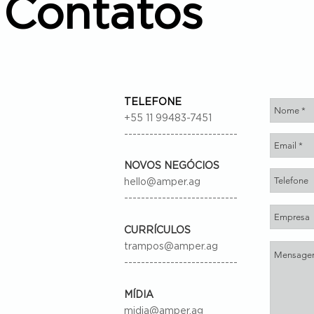
Contatos
TELEFONE
+55 11 99483-7451
---------------------------
NOVOS NEGÓCIOS
hello@amper.ag
---------------------------
CURRÍCULOS
trampos@amper.ag
---------------------------
MÍDIA
midia@amper.ag