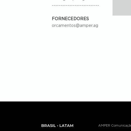
---------------------------
FORNECEDORES
orcamentos@amper.ag
BRASIL • LATAM
AMPER Comunicação e