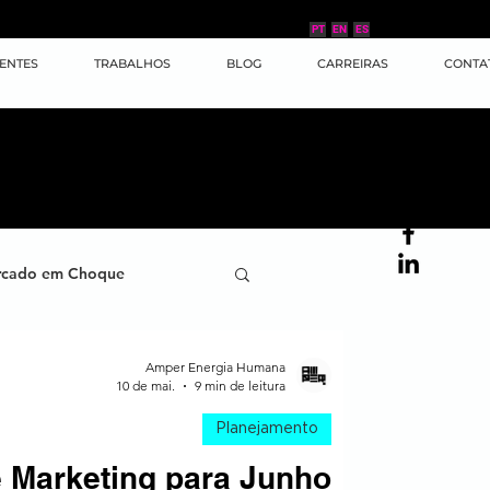
PT
EN
ES
IENTES
TRABALHOS
BLOG
CARREIRAS
CONTA
cado em Choque
ana
Case de Sucesso
Amper Energia Humana
10 de mai.
9 min de leitura
Planejamento
ornada do Cliente
e Marketing para Junho