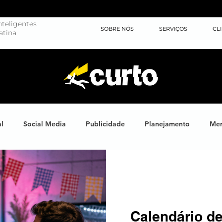
teligentes
SOBRE NÓS
SERVIÇOS
CL
atina
al
Social Media
Publicidade
Planejamento
Mer
ights
Learning
Brand XP
Eventos
#energiahum
Endomarketing
Marketing Esportivo
Design
J
Calendário d