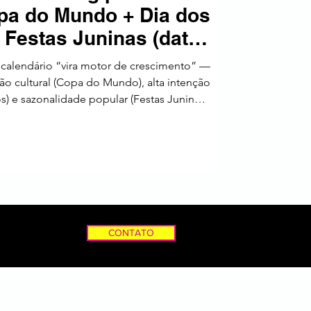
pa do Mundo + Dia dos
a
Festas Juninas (datas
 ideias de campanhas e
calendário “vira motor de crescimento” —
ações práticas)
ão cultural (Copa do Mundo), alta intenção
 e sazonalidade popular (Festas Juninas).
 praticamente em sequência: Corpus Christi
11/06) → Dia dos Namorados (12/06) → pico
/06). (Calendarr) Este guia foi pensado para
g que precisam de ideias aplicáveis (ângulo
CONTATO