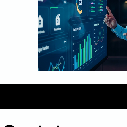
Mídia
Inbound Marketing
B2B
Even