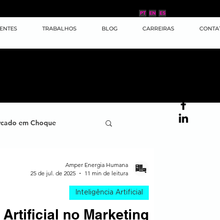
PT
EN
ES
IENTES
TRABALHOS
BLOG
CARREIRAS
CONTA
cado em Choque
ana
Case de Sucesso
Amper Energia Humana
25 de jul. de 2025
11 min de leitura
Inteligência Artificial
ornada do Cliente
 Artificial no Marketing