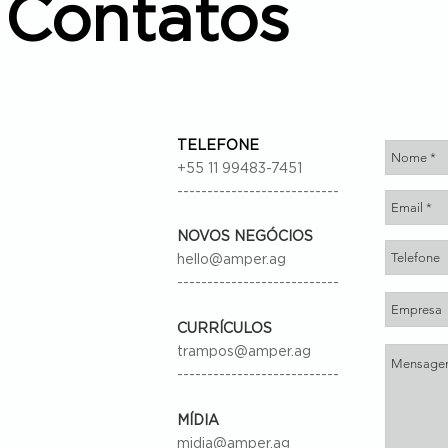
Contatos
TELEFONE
+55 11 99483-7451
---------------------------
NOVOS NEGÓCIOS
hello@amper.ag
---------------------------
CURRÍCULOS
trampos@amper.ag
---------------------------
MÍDIA
midia@amper.ag