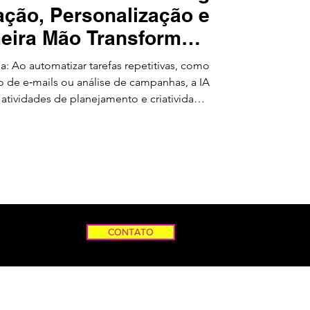
ção, Personalização e
a
meira Mão Transformam
Resultados
, como
io de e‑mails ou análise de campanhas, a IA
atividades de planejamento e criatividade.
presas que usam automação de marketing
vidade de vendas em cerca de 14,5%. Além
álise de dados pode elevar o retorno sobre
investimento (ROI) em 15–20%.
CONTATO