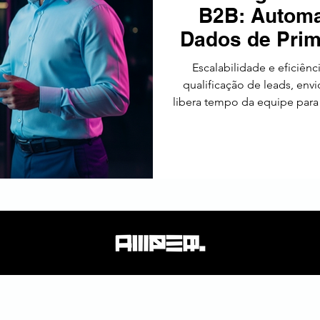
B2B: Automa
tos
Estratégia
Tendências
SEO
América Latin
Dados de Pri
Escalabilidade e eficiência: Ao automatizar tarefas repetitivas
qualificação de leads, env
libera tempo da equipe para 
Estudos apontam que em
registram aumento de produti
disso, o uso de IA para an