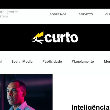
teligentes
SOBRE NÓS
SERVIÇOS
CL
atina
al
Social Media
Publicidade
Planejamento
Mer
ights
Learning
Brand XP
Eventos
#energiahum
Endomarketing
Marketing Esportivo
Design
J
Inteligência