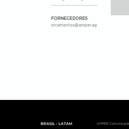
---------------------------
FORNECEDORES
orcamentos@amper.ag
BRASIL • LATAM
AMPER Comunicação e