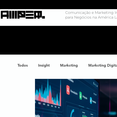
Comunicação e Marketing In
para Negócios na América L
Todos
Insight
Marketing
Marketing Digit
Negócios
Branding
Big Data
Highl
Marketing de Conteúdo
Inteligência Artificial