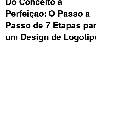
Do Conceito à
Perfeição: O Passo a
Passo de 7 Etapas para
um Design de Logotipo
Memorável
Você já se perguntou como é criado um
logotipo impactante e memorável? Aquele
símbolo que instantaneamente identifica
uma marca e...
CONTATO