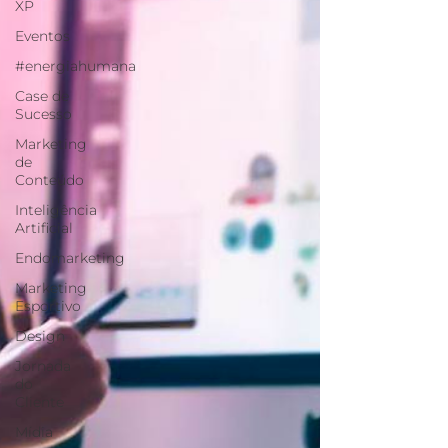
XP
Eventos
#energiahumana
Case de
Sucesso
Marketing
de
Conteúdo
Inteligência
Artificial
Endomarketing
Marketing
Esportivo
Design
Jornada
do
Cliente
Mídia