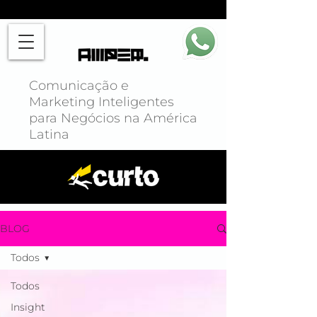
Comunicação e
Marketing Inteligentes
para Negócios na América
Latina
BLOG
Todos
Todos
Insight