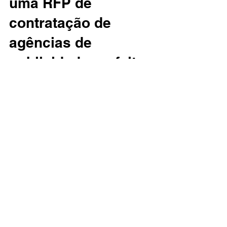
10 etapas para montar
uma RFP de
contratação de
agências de
publicidade perfeita.
Em algum momento da sua experiência
profissional, trabalhando em uma pequena
ou grande empresa, você vai se deparar com
uma sigla que...
CONTATO