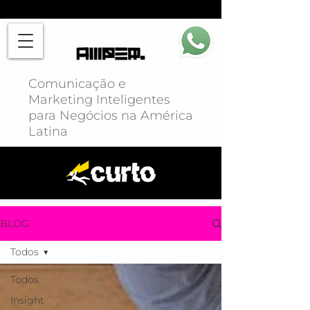
Comunicação e
Marketing Inteligentes
para Negócios na América
Latina
BLOG
Todos
Todos
Insight