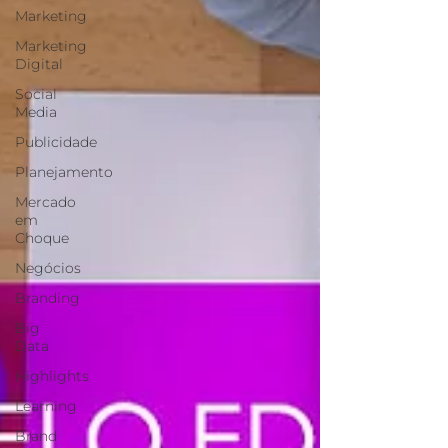
Marketing
Marketing
Digital
Social
Media
Publicidade
Planejamento
Mercado
em
Choque
Negócios
Branding
Big
Data
Highlights
Learning
Brand