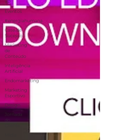
XP
Eventos
#energiahumana
Case de
Sucesso
Marketing
de
Conteúdo
Inteligência
Artificial
Endomarketing
Marketing
Esportivo
Design
Jornada
do
Cliente
Mídia