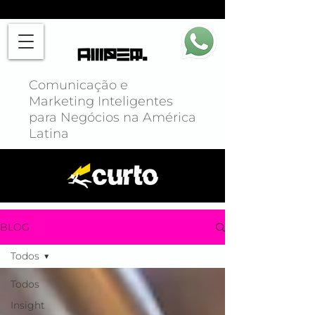
Comunicação e
Marketing Inteligentes
para Negócios na América
Latina
BLOG
Todos
Todos
Insight