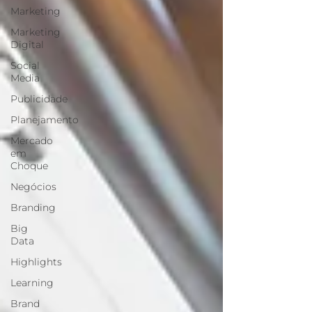
Marketing
Marketing
Digital
Social
Media
Publicidade
Planejamento
Mercado
em
Choque
Negócios
Branding
Big
Data
Highlights
Learning
Brand