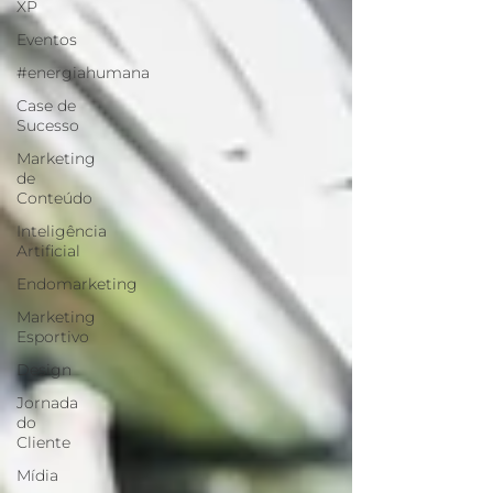
XP
Eventos
#energiahumana
Case de
Sucesso
Marketing
de
Conteúdo
Inteligência
Artificial
Endomarketing
Marketing
Esportivo
Design
Jornada
do
Cliente
Mídia