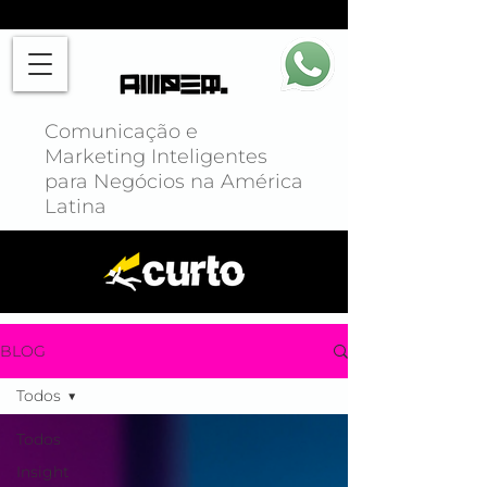
Comunicação e
Marketing Inteligentes
para Negócios na América
Latina
BLOG
Todos
Todos
Insight