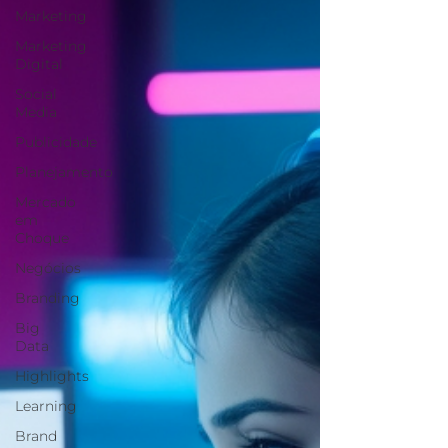
Marketing
Marketing
Digital
Social
Media
Publicidade
Planejamento
Mercado
em
Choque
Negócios
Branding
Big
Data
Highlights
Learning
Brand