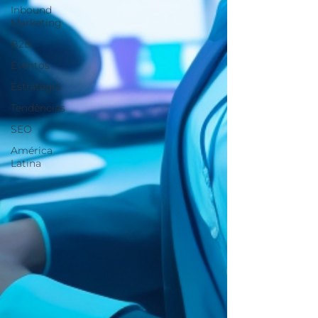
Inbound
Marketing
B2B
Eventos
Estratégia
Tendências
SEO
América
Latina