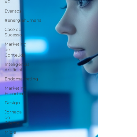
XP
Eventos
#energiahumana
Case de
Sucesso
Marketing
de
Conteúdo
Inteligência
Artificial
Endomarketing
Marketing
Esportivo
Design
Jornada
do
Cliente
Mídia