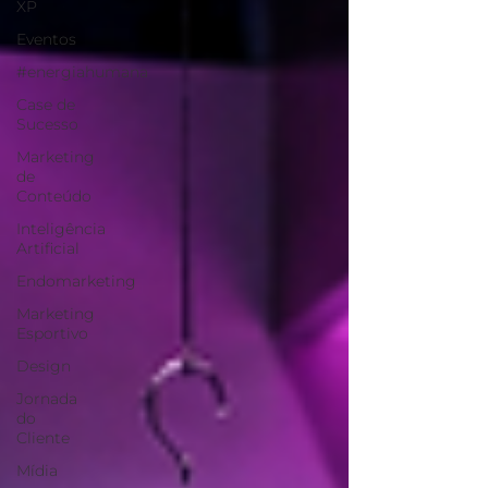
XP
Eventos
#energiahumana
Case de
Sucesso
Marketing
de
Conteúdo
Inteligência
Artificial
Endomarketing
Marketing
Esportivo
Design
Jornada
do
Cliente
Mídia