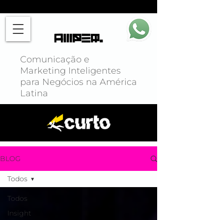
Comunicação e
Marketing Inteligentes
para Negócios na América
Latina
BLOG
Todos
Todos
Insight