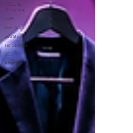
Inbound
Marketing
B2B
Eventos
Estratégia
Tendências
SEO
América
Latina