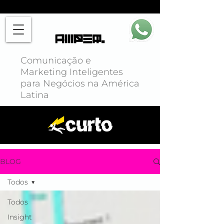
Comunicação e
Marketing Inteligentes
para Negócios na América
Latina
BLOG
Todos
Todos
Insight