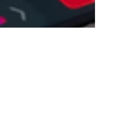
Amper Energia Humana
20 de abr. de 2025
4 min de leitura