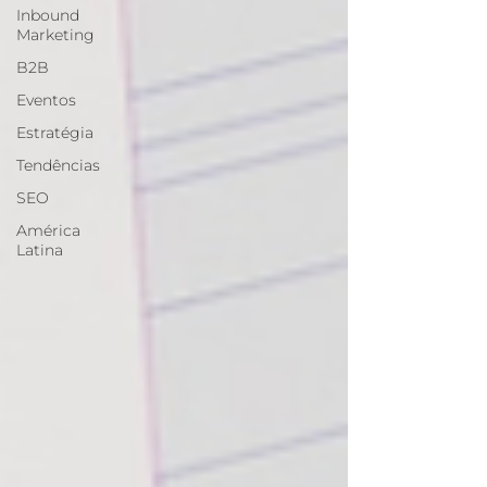
Inbound
Marketing
B2B
Eventos
Estratégia
Tendências
SEO
América
Latina