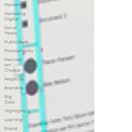
Marketing
Marketing
Digital
Social
Media
Publicidade
Planejamento
Mercado
em
Choque
Negócios
Branding
Big
Data
Highlights
Learning
Brand