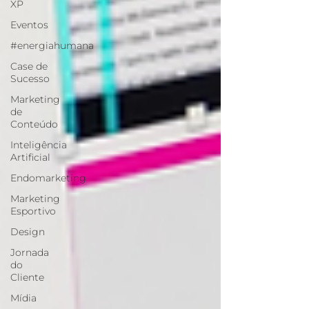
XP
Eventos
#energiahumana
Case de
Sucesso
Marketing
de
Conteúdo
Inteligência
Artificial
Endomarketing
Marketing
Esportivo
Design
Jornada
do
Cliente
Mídia