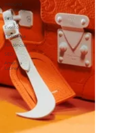
Inbound
Marketing
B2B
Eventos
Estratégia
Tendências
SEO
América
Latina