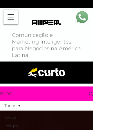
Comunicação e
Marketing Inteligentes
para Negócios na América
Latina
BLOG
Todos
Todos
Insight