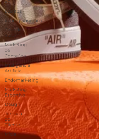
XP
Eventos
#energiahumana
Case de
Sucesso
Marketing
de
Conteúdo
Inteligência
Artificial
Endomarketing
Marketing
Esportivo
Design
Jornada
do
Cliente
Mídia