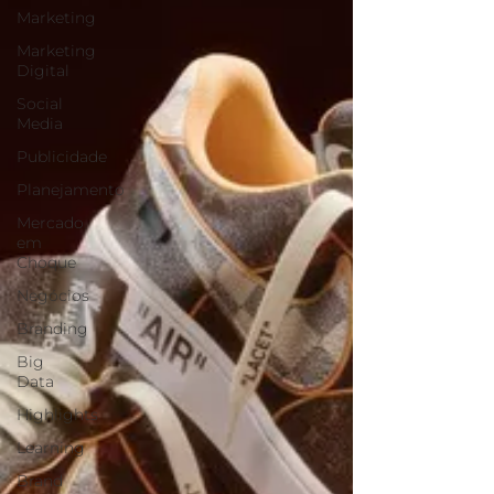
Marketing
Marketing
Digital
Social
Media
Publicidade
Planejamento
Mercado
em
Choque
Negócios
Branding
Big
Data
Highlights
Learning
Brand