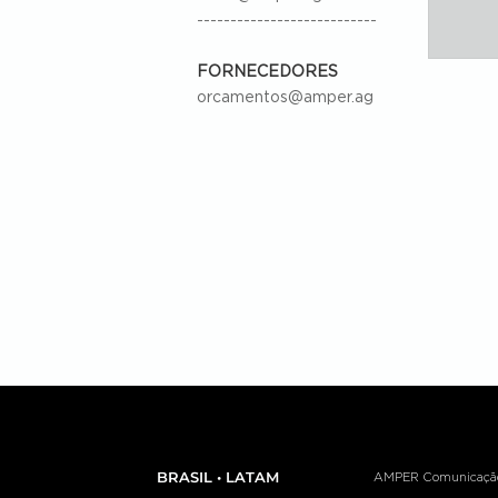
---------------------------
FORNECEDORES
orcamentos@amper.ag
BRASIL • LATAM
AMPER Comunicação e