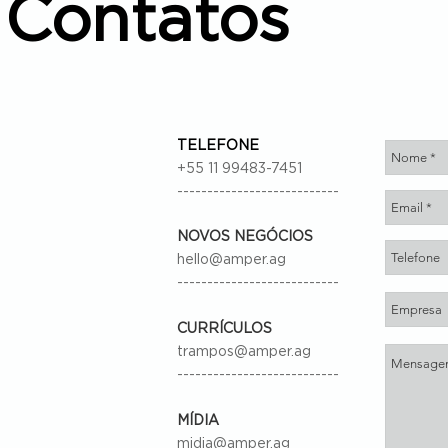
Contatos
TELEFONE
+55 11 99483-7451
---------------------------
NOVOS NEGÓCIOS
hello@amper.ag
---------------------------
CURRÍCULOS
trampos@amper.ag
---------------------------
MÍDIA
midia@amper.ag