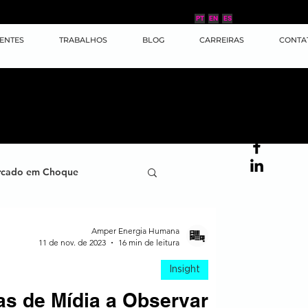
PT
EN
ES
IENTES
TRABALHOS
BLOG
CARREIRAS
CONTA
cado em Choque
ana
Case de Sucesso
Amper Energia Humana
11 de nov. de 2023
16 min de leitura
Insight
ornada do Cliente
as de Mídia a Observar