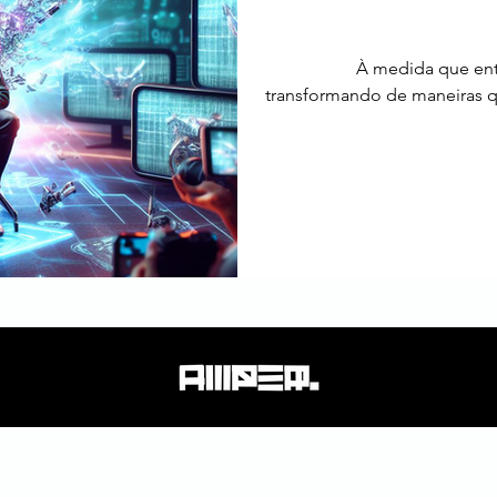
tos
Estratégia
Tendências
SEO
América Latin
À medida que ent
transformando de maneiras q