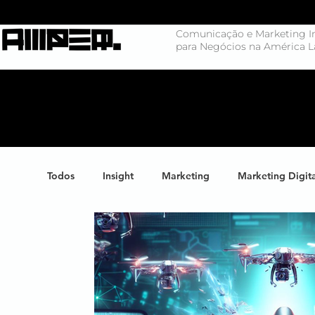
Comunicação e Marketing In
para Negócios na América L
Todos
Insight
Marketing
Marketing Digit
Negócios
Branding
Big Data
Highl
Marketing de Conteúdo
Inteligência Artificial