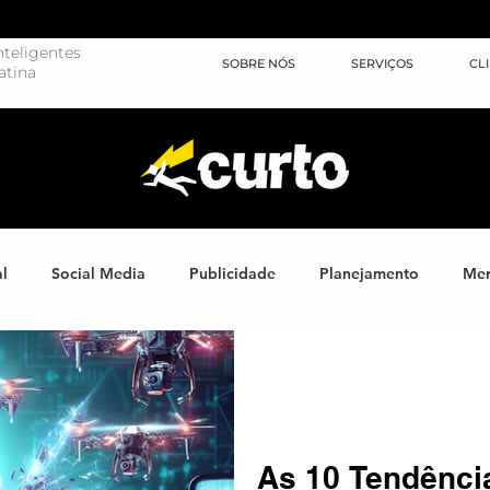
teligentes
SOBRE NÓS
SERVIÇOS
CL
atina
al
Social Media
Publicidade
Planejamento
Mer
ights
Learning
Brand XP
Eventos
#energiahum
Endomarketing
Marketing Esportivo
Design
J
As 10 Tendênci