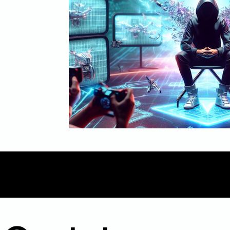
Mídia
Inbound Marketing
B2B
Even