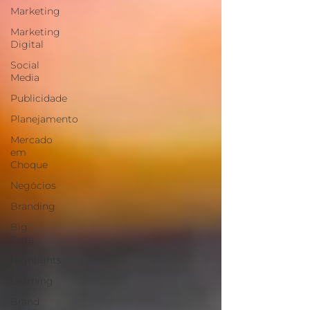
Marketing
Marketing
Digital
Social
Media
Publicidade
Planejamento
Mercado
em
Choque
Negócios
Branding
Big
Data
Highlights
Learning
Brand