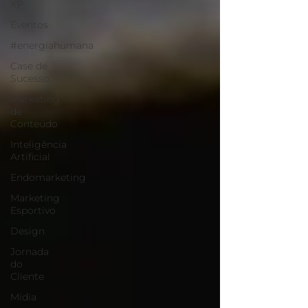
XP
Eventos
#energiahumana
Case de
Sucesso
Marketing
de
Conteúdo
Inteligência
Artificial
Endomarketing
Marketing
Esportivo
Design
Jornada
do
Cliente
Mídia