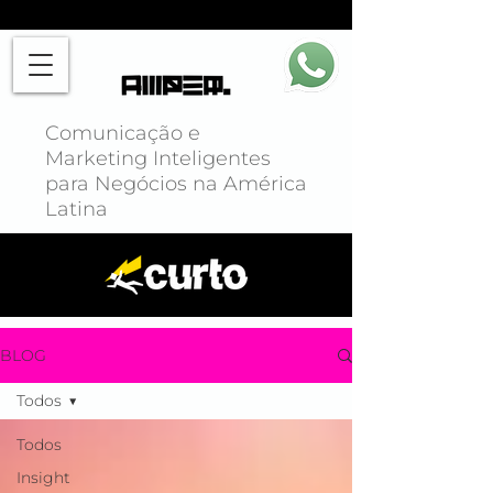
Comunicação e
Marketing Inteligentes
para Negócios na América
Latina
BLOG
Todos
Todos
Insight