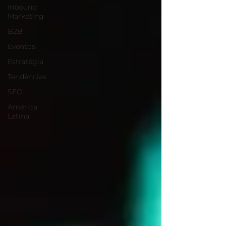
Inbound
Marketing
B2B
Eventos
Estratégia
Tendências
SEO
América
Latina