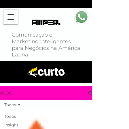
Comunicação e
Marketing Inteligentes
para Negócios na América
Latina
BLOG
Todos
Todos
Insight