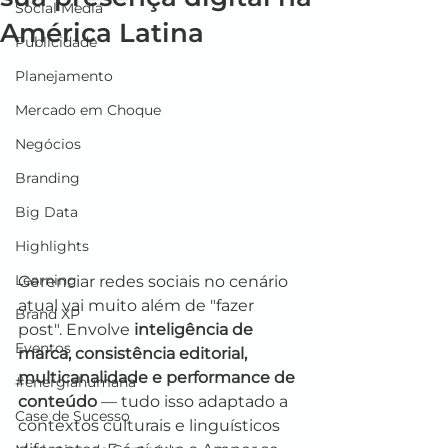
Social Media
América Latina
Publicidade
Planejamento
Mercado em Choque
Negócios
Branding
Big Data
Highlights
Learning
Gerenciar redes sociais no cenário 
atual vai muito além de "fazer 
Brand XP
post". Envolve 
inteligência de 
Eventos
marca, consistência editorial, 
multicanalidade e performance de 
#energiahumana
conteúdo
 — tudo isso adaptado a 
Case de Sucesso
contextos culturais e linguísticos 