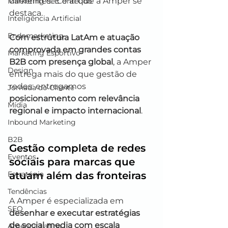
diferentes. E é aí que a Amper se 
Marketing de Conteúdo
destaca.
Inteligência Artificial
Endomarketing
Com estrutura LatAm e atuação 
comprovada em grandes contas 
Marketing Esportivo
B2B com presença global
, a Amper 
Design
entrega mais do que gestão de 
redes: entregamos 
Jornada do Cliente
posicionamento com relevância 
Mídia
regional e impacto internacional
.
Inbound Marketing
B2B
Gestão completa de redes 
Eventos
sociais para marcas que 
atuam além das fronteiras
Estratégia
Tendências
A Amper é especializada em 
SEO
desenhar e executar estratégias 
de social media com escala 
América Latina