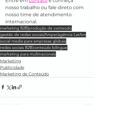
Entre em 
contato
 e conheça 
nosso trabalho ou fale direto com 
nosso time de atendimento 
internacional.
marketing B2B
produção de conteúdo
gestão de redes sociais
Amper
agência LatAm
social media para empresas globais
redes sociais B2B
conteúdo bilíngue
marketing para multinacionais
Marketing
Publicidade
Marketing de Conteúdo
Ver tudo
Posts recentes