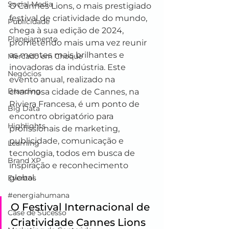
Social Media
O Cannes Lions, o mais prestigiado 
festival de criatividade do mundo, 
Publicidade
chega à sua edição de 2024, 
Planejamento
prometendo mais uma vez reunir 
as mentes mais brilhantes e 
Mercado em Choque
inovadoras da indústria. Este 
Negócios
evento anual, realizado na 
Branding
charmosa cidade de Cannes, na 
Riviera Francesa, é um ponto de 
Big Data
encontro obrigatório para 
Highlights
profissionais de marketing, 
publicidade, comunicação e 
Learning
tecnologia, todos em busca de 
Brand XP
inspiração e reconhecimento 
global.
Eventos
#energiahumana
O Festival Internacional de 
Case de Sucesso
Criatividade Cannes Lions 