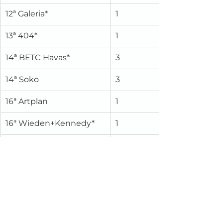
12ª Galeria*
1
13ª 404*
1
14ª BETC Havas*
3
14ª Soko
3
16ª Artplan
1
16ª Wieden+Kennedy*
1
18ª FCB
2
18ª Isla
2
20ª Suno United 
1
Creators*
20ª WMcCann
1