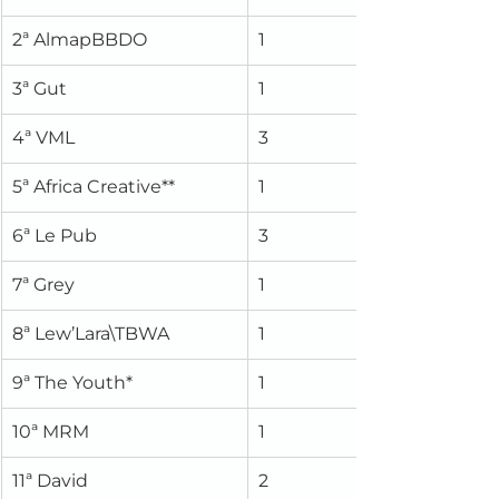
2ª AlmapBBDO
1
3ª Gut
1
4ª VML
3
5ª Africa Creative**
1
6ª Le Pub
3
7ª Grey
1
8ª Lew’Lara\TBWA
1
9ª The Youth*
1
10ª MRM
1
11ª David
2