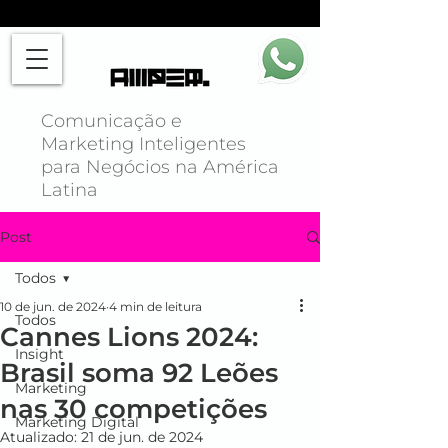
Comunicação e
Marketing Inteligentes
para Negócios na América
Latina
Post
Todos
10 de jun. de 2024
4 min de leitura
Todos
Cannes Lions 2024:
Insight
Brasil soma 92 Leões
Marketing
nas 30 competições
Marketing Digital
Atualizado:
21 de jun. de 2024