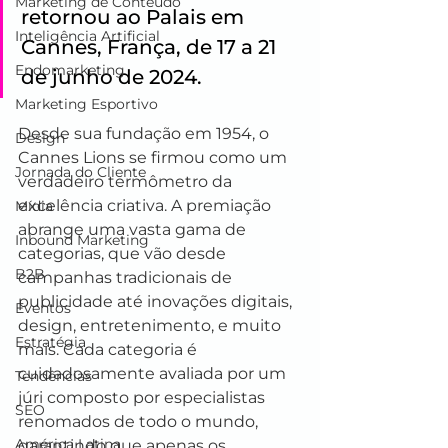
Marketing de Conteúdo
retornou ao Palais em 
Inteligência Artificial
Cannes, França, de 17 a 21 
Endomarketing
de junho de 2024.
Marketing Esportivo
Desde sua fundação em 1954, o 
Design
Cannes Lions se firmou como um 
Jornada do Cliente
verdadeiro termômetro da 
excelência criativa. A premiação 
Mídia
abrange uma vasta gama de 
Inbound Marketing
categorias, que vão desde 
B2B
campanhas tradicionais de 
publicidade até inovações digitais, 
Eventos
design, entretenimento, e muito 
Estratégia
mais. Cada categoria é 
cuidadosamente avaliada por um 
Tendências
júri composto por especialistas 
SEO
renomados de todo o mundo, 
América Latina
garantindo que apenas os 