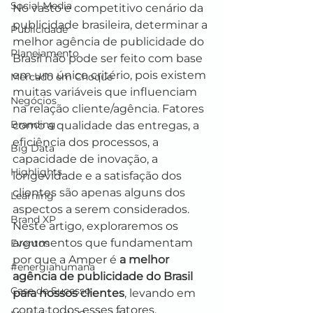
Social Media
No vasto e competitivo cenário da 
publicidade brasileira, determinar a 
Publicidade
melhor agência de publicidade do 
Planejamento
Brasil não pode ser feito com base 
em um único critério, pois existem 
Mercado em Choque
muitas variáveis que influenciam 
Negócios
na relação cliente/agência. Fatores 
Branding
como a qualidade das entregas, a 
eficiência dos processos, a 
Big Data
capacidade de inovação, a 
Highlights
longevidade e a satisfação dos 
clientes são apenas alguns dos 
Learning
aspectos a serem considerados. 
Brand XP
Neste artigo, exploraremos os 
argumentos que fundamentam 
Eventos
por que a Amper é 
a melhor 
#energiahumana
agência de publicidade do Brasil 
Case de Sucesso
para nossos clientes
, levando em 
conta todos esses fatores.