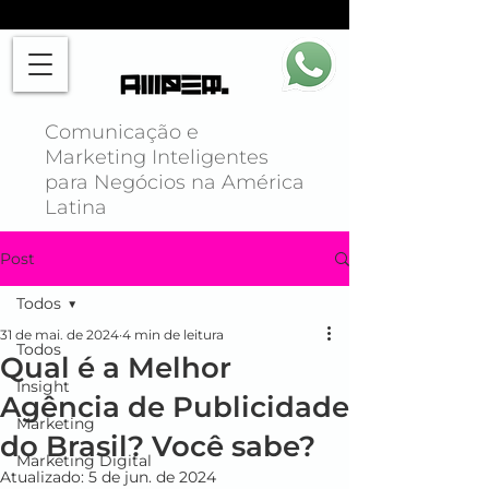
Comunicação e
Marketing Inteligentes
para Negócios na América
Latina
Post
Todos
31 de mai. de 2024
4 min de leitura
Todos
Qual é a Melhor
Insight
Agência de Publicidade
Marketing
do Brasil? Você sabe?
Marketing Digital
Atualizado:
5 de jun. de 2024