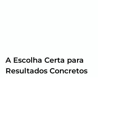
A Escolha Certa para 
Resultados Concretos 
e Duradouros
A Amper se destaca como a 
melhor agência de publicidade do 
Brasil por sua estrutura eficiente, 
entrega full service, experiência 
vasta, relacionamentos duradouros 
com clientes, presença global, 