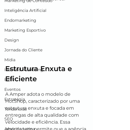
Marketing de Conteúdo
Inteligência Artificial
Endomarketing
Marketing Esportivo
Design
Jornada do Cliente
Mídia
Estrutura Enxuta e 
Inbound Marketing
Eficiente
B2B
Eventos
A Amper adota o modelo de 
Estratégia
HotShop, caracterizado por uma 
estrutura enxuta e focada em 
Tendências
entregas de alta qualidade com 
SEO
velocidade e eficiência. Essa 
abordagem permite que a agência 
América Latina