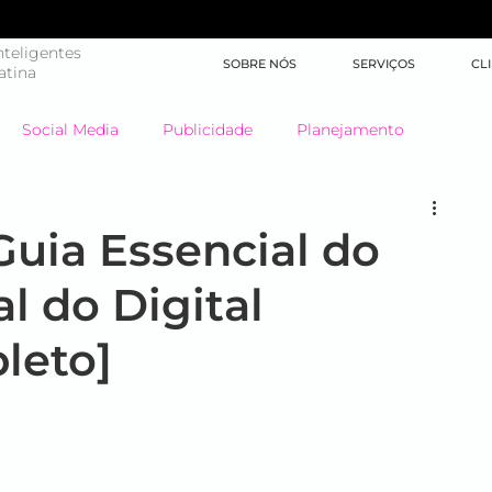
teligentes
SOBRE NÓS
SERVIÇOS
CL
atina
Social Media
Publicidade
Planejamento
Big Data
Highlights
Learning
Brand XP
Guia Essencial do
l do Digital
Marketing de Conteúdo
Inteligência Artificial
leto]
Jornada do Cliente
Mídia
Inbound Marketing
SEO
América Latina