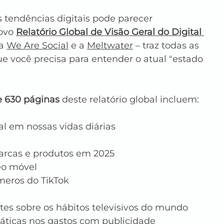
 tendências digitais pode parecer 
ovo 
Relatório Global de Visão Geral do Digital 
a 
We Are Social
 e a 
Meltwater
 – traz todas as 
que você precisa para entender o atual "estado 
e 630 páginas
 deste relatório global incluem:
al em nossas vidas diárias
rcas e produtos em 2025
eo móvel
meros do TikTok
s sobre os hábitos televisivos do mundo
ticas nos gastos com publicidade