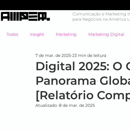
Comunicação e Marketing In
para Negócios na América L
Todos
Insight
Marketing
Marketing Digital
7 de mar. de 2025
23 min de leitura
Mercado em Choque
Negócios
Branding
Digital 2025: O 
Panorama Globa
Eventos
#energiahumana
Case de Sucesso
[Relatório Comp
Endomarketing
Marketing Esportivo
Design
Atualizado:
8 de mar. de 2025
B2B
Eventos
Estratégia
Tendências