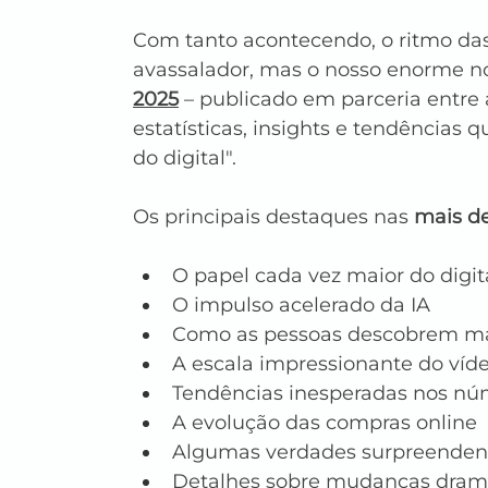
Com tanto acontecendo, o ritmo das
avassalador, mas o nosso enorme n
2025
 – publicado em parceria entre 
estatísticas, insights e tendências 
do digital".
Os principais destaques nas 
mais d
O papel cada vez maior do digit
O impulso acelerado da IA
Como as pessoas descobrem ma
A escala impressionante do víd
Tendências inesperadas nos nú
A evolução das compras online
Algumas verdades surpreendente
Detalhes sobre mudanças dramá