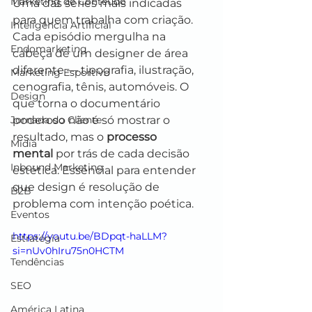
Marketing de Conteúdo
Uma das séries mais indicadas 
para quem trabalha com criação. 
Inteligência Artificial
Cada episódio mergulha na 
Endomarketing
cabeça de um designer de área 
diferente — tipografia, ilustração, 
Marketing Esportivo
cenografia, tênis, automóveis. O 
Design
que torna o documentário 
Jornada do Cliente
poderoso não é só mostrar o 
resultado, mas o 
processo 
Mídia
mental
 por trás de cada decisão 
Inbound Marketing
estética. Essencial para entender 
que design é resolução de 
B2B
problema com intenção poética.
Eventos
https://youtu.be/BDpqt-haLLM?
Estratégia
si=nUv0hIru75n0HCTM
Tendências
SEO
América Latina