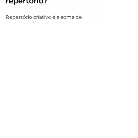
repertório?
Repertório criativo é a soma de 
tudo que você absorveu ao longo 
da vida — referências visuais, 
narrativas, emoções, conceitos. 
Quanto mais diverso for esse 
banco de dados interno, mais 
conexões inesperadas sua mente 
consegue fazer na hora de criar. 
Documentários são um atalho 
privilegiado porque combinam 
imagem, som, narrativa e 
informação de forma densa e 
acessível.
Não se trata de copiar o que você 
vê, mas de 
ampliar o 
vocabulário
 com o qual você se 