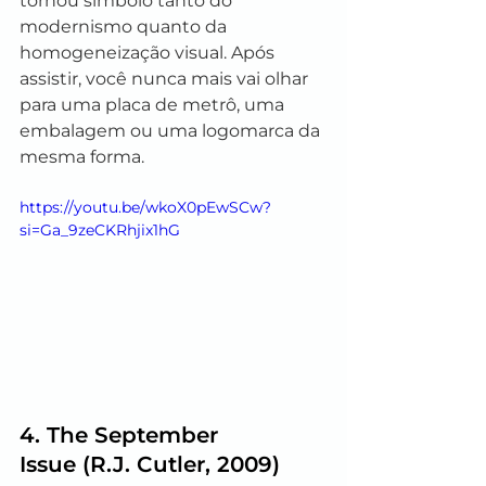
tornou símbolo tanto do 
modernismo quanto da 
homogeneização visual. Após 
assistir, você nunca mais vai olhar 
para uma placa de metrô, uma 
embalagem ou uma logomarca da 
mesma forma.
https://youtu.be/wkoX0pEwSCw?
si=Ga_9zeCKRhjix1hG
4. 
The September 
Issue
 (R.J. Cutler, 2009)