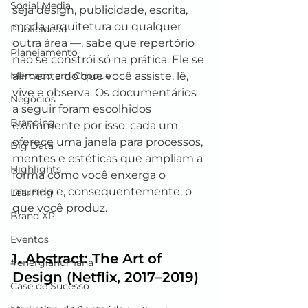
Social Media
seja design, publicidade, escrita, 
moda, arquitetura ou qualquer 
Publicidade
outra área —, sabe que repertório 
Planejamento
não se constrói só na prática. Ele se 
Mercado em Choque
alimenta do que você assiste, lê, 
vive e observa. Os documentários 
Negócios
a seguir foram escolhidos 
Branding
exatamente por isso: cada um 
oferece uma janela para processos, 
Big Data
mentes e estéticas que ampliam a 
Highlights
forma como você enxerga o 
mundo e, consequentemente, o 
Learning
que você produz.
Brand XP
Eventos
1. 
Abstract: The Art of 
#energiahumana
Design
 (Netflix, 2017–2019)
Case de Sucesso