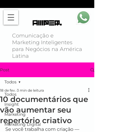
Comunicação e
Marketing Inteligentes
para Negócios na América
Latina
Post
Todos
18 de fev.
3 min de leitura
Todos
10 documentários que
Insight
vão aumentar seu
Marketing
repertório criativo
Marketing Digital
Se você trabalha com criação — 