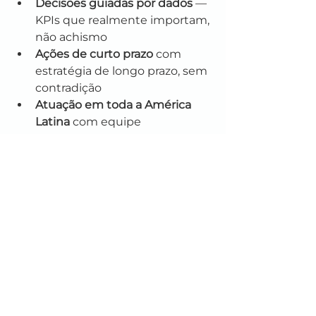
Decisões guiadas por dados
 — 
KPIs que realmente importam, 
não achismo
Ações de curto prazo
 com 
estratégia de longo prazo, sem 
contradição
Atuação em toda a América 
Latina
 com equipe 
multidisciplinar
Nossos clientes registram em 
média +25% a +33% de aumento 
em tráfego qualificado com as 
estratégias Amper.
Pronto para Crescer 
no LATAM?