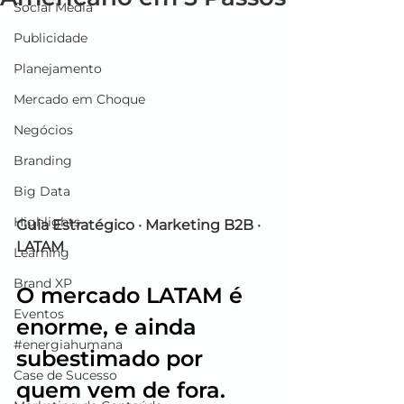
Social Media
Publicidade
Planejamento
Mercado em Choque
Negócios
Branding
Big Data
Highlights
Guia Estratégico · Marketing B2B · 
LATAM
Learning
Brand XP
O mercado LATAM é 
Eventos
enorme, e ainda 
#energiahumana
subestimado por 
Case de Sucesso
quem vem de fora.