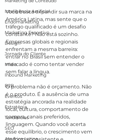
Marketing de Conteúdo
Inteligência Artificial
Você busca expandir sua marca na 
América Latina, mas sente que o 
Endomarketing
tráfego qualificado é um desafio 
Marketing Esportivo
constante? Não está sozinho. 
Empresas globais e regionais 
Design
enfrentam a mesma barreira: 
Jornada do Cliente
entrar no Brasil sem entender o 
mercado é como tentar vender 
Mídia
sem falar a língua.
Inbound Marketing
B2B
O problema não é orçamento. Não 
é o produto. É a ausência de uma 
Eventos
estratégia ancorada na realidade 
Estratégia
local, cultura, comportamento de 
compra, canais preferidos, 
Tendências
linguagem. Quando você acerta 
SEO
esse equilíbrio, o crescimento vem 
América Latina
de forma consistente e 