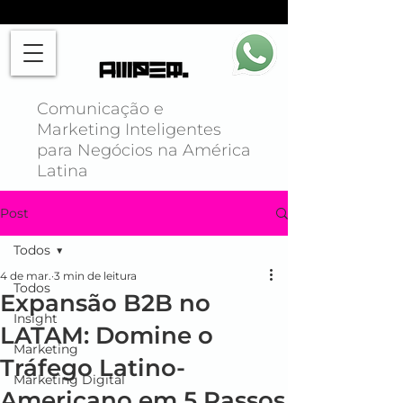
Comunicação e
Marketing Inteligentes
para Negócios na América
Latina
Post
Todos
4 de mar.
3 min de leitura
Todos
Expansão B2B no
Insight
LATAM: Domine o
Marketing
Tráfego Latino-
Marketing Digital
Americano em 5 Passos