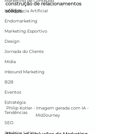
Marketing de Conteúdo
construção de relacionamentos 
Inteligência Artificial
sólidos.
Endomarketing
Marketing Esportivo
Design
Jornada do Cliente
Mídia
Inbound Marketing
B2B
Eventos
Estratégia
Philip Kotler - Imagem gerada com IA - 
Tendências
MidJourney
SEO
América Latina