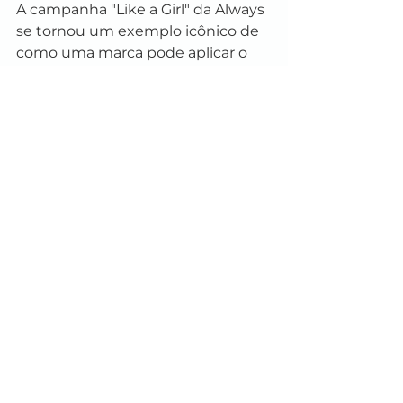
A campanha "Like a Girl" da Always 
se tornou um exemplo icônico de 
como uma marca pode aplicar o 
conceito de Marketing 5.0 para 
promover valores sociais, criar um 
engajamento significativo e gerar 
um impacto positivo tanto para a 
marca quanto para a sociedade.
Aplicando o Marketing 5.0: 
Como Construir 
Relacionamentos Sólidos 
e Promover Impacto 
Positivo na Sociedade
O conceito de Marketing 5.0 
proposto por Philip Kotler destaca 