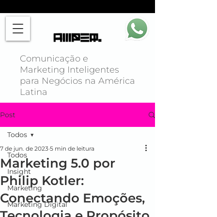
Comunicação e
Marketing Inteligentes
para Negócios na América
Latina
Post
Todos
7 de jun. de 2023
5 min de leitura
Todos
Marketing 5.0 por
Insight
Philip Kotler:
Marketing
Conectando Emoções,
Marketing Digital
Tecnologia e Propósito