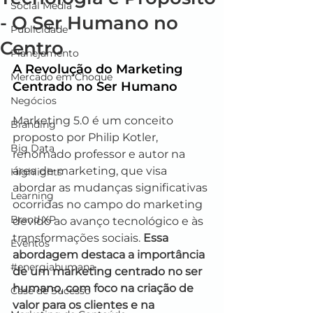
Social Media
- O Ser Humano no
Publicidade
Centro
Planejamento
A Revolução do Marketing 
Mercado em Choque
Centrado no Ser Humano
Negócios
Marketing 5.0 é um conceito 
Branding
proposto por Philip Kotler, 
Big Data
renomado professor e autor na 
área de marketing, que visa 
Highlights
abordar as mudanças significativas 
Learning
ocorridas no campo do marketing 
Brand XP
devido ao avanço tecnológico e às 
transformações sociais. 
Essa 
Eventos
abordagem destaca a importância 
#energiahumana
de um marketing centrado no ser 
humano, com foco na criação de 
Case de Sucesso
valor para os clientes e na 