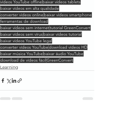
vídeos YouTube offline
baixar vídeos tablets
baixar vídeos em alta qualidade
converter vídeos online
baixar vídeos smartphone
ferramentas de download
baixar vídeos sem internet
tutorial GreenConvert
baixar vídeos sem vírus
baixar vídeos tutorial
baixar vídeos YouTube legal
converter vídeos YouTube
download vídeos HD
baixar música YouTube
baixar áudio YouTube
download de vídeos fácil
GreenConvert
Learning
Ver tudo
Posts recentes