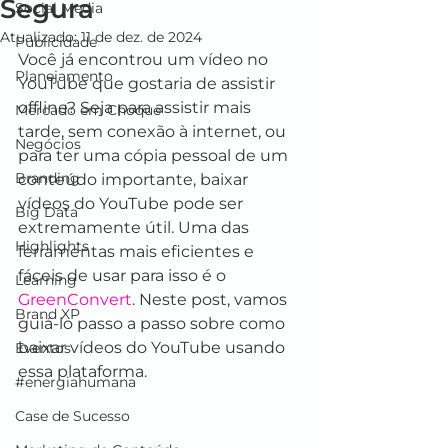
Segura
Social Media
Atualizado:
11 de dez. de 2024
Publicidade
Você já encontrou um vídeo no 
Planejamento
YouTube que gostaria de assistir 
offline? Seja para assistir mais 
Mercado em Choque
tarde, sem conexão à internet, ou 
Negócios
para ter uma cópia pessoal de um 
Branding
conteúdo importante, baixar 
vídeos do YouTube pode ser 
Big Data
extremamente útil. Uma das 
Highlights
ferramentas mais eficientes e 
fáceis de usar para isso é o 
Learning
GreenConvert
. Neste post, vamos 
Brand XP
guiá-lo passo a passo sobre como 
baixar vídeos do YouTube usando 
Eventos
essa plataforma.
#energiahumana
Case de Sucesso