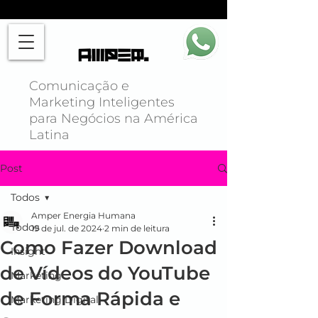
Comunicação e
Marketing Inteligentes
para Negócios na América
Latina
Post
Todos
Amper Energia Humana
Todos
19 de jul. de 2024
2 min de leitura
Como Fazer Download
Insight
de Vídeos do YouTube
Marketing
de Forma Rápida e
Marketing Digital