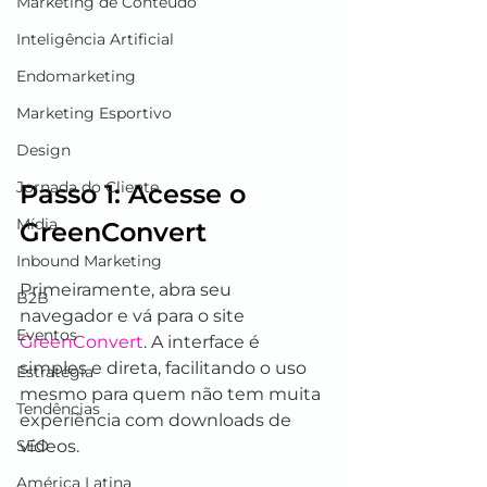
Marketing de Conteúdo
Inteligência Artificial
Endomarketing
Marketing Esportivo
Design
Jornada do Cliente
Passo 1: Acesse o 
Mídia
GreenConvert
Inbound Marketing
Primeiramente, abra seu 
B2B
navegador e vá para o site 
Eventos
GreenConvert
. A interface é 
simples e direta, facilitando o uso 
Estratégia
mesmo para quem não tem muita 
Tendências
experiência com downloads de 
SEO
vídeos.
América Latina