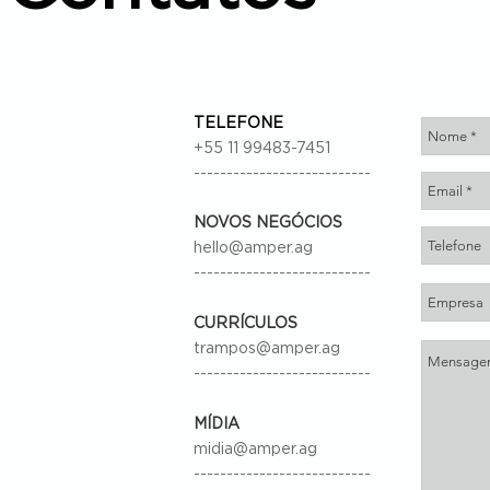
TELEFONE
+55 11 99483-7451
---------------------------
NOVOS NEGÓCIOS
hello@amper.ag
---------------------------
CURRÍCULOS
trampos@amper.ag
---------------------------
MÍDIA
midia@amper.ag
---------------------------