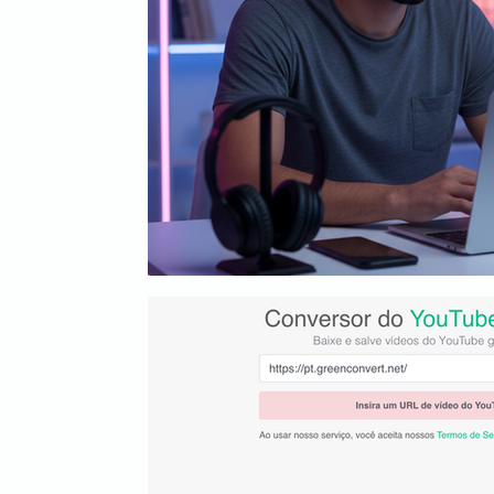
Mídia
Inbound Marketing
B2B
Even