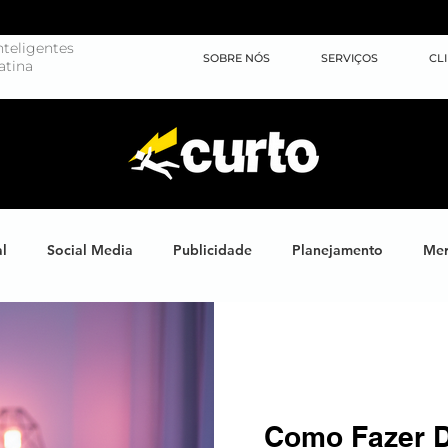
teligentes
SOBRE NÓS
SERVIÇOS
CL
atina
al
Social Media
Publicidade
Planejamento
Mer
ights
Learning
Brand XP
Eventos
#energiahum
Endomarketing
Marketing Esportivo
Design
J
Como Fazer D