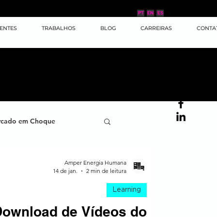
PT
EN
ES
IENTES
TRABALHOS
BLOG
CARREIRAS
CONTA
cado em Choque
ana
Case de Sucesso
Amper Energia Humana
14 de jan.
2 min de leitura
Learning
ornada do Cliente
ownload de Vídeos do