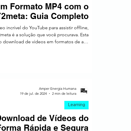
em Formato MP4 com o
a
Y2meta: Guia Completo
eo incrível do YouTube para assistir offline,
eta é a solução que você procurava. Esta
ta o download de vídeos em formatos de alta
qualidade em poucos segundos.
Amper Energia Humana
19 de jul. de 2024
2 min de leitura
Learning
ownload de Vídeos do
Forma Rápida e Segura