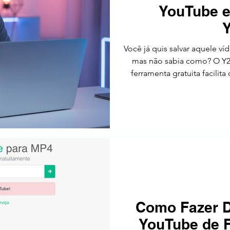
YouTube 
tos
Estratégia
Tendências
SEO
América Latin
Você já quis salvar aquele víd
mas não sabia como? O Y2m
ferramenta gratuita facili
Como Fazer D
YouTube de 