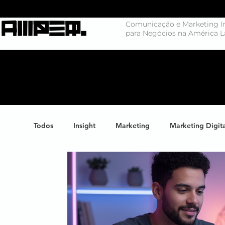
Comunicação e Marketing In
para Negócios na América L
Todos
Insight
Marketing
Marketing Digit
Negócios
Branding
Big Data
Highl
Marketing de Conteúdo
Inteligência Artificial