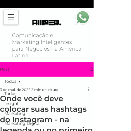
Comunicação e
Marketing Inteligentes
para Negócios na América
Latina
Post
Todos
3 de mai. de 2022
2 min de leitura
Todos
Onde você deve
Insight
colocar suas hashtags
Marketing
do Instagram - na
Marketing Digital
legenda ou no primeiro