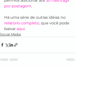
permite adicionar até 
30 hashtags 
por postagem
.
Há uma série de outras idéias no 
relatório completo,
 que você pode 
baixar 
aqui
. 
Social Media
Ver tudo
Posts recentes