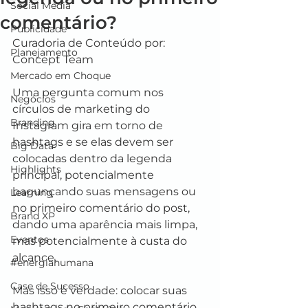
Social Media
comentário?
Publicidade
Curadoria de Conteúdo por: 
Planejamento
Concept Team
Mercado em Choque
Uma pergunta comum nos 
Negócios
círculos de marketing do 
Branding
Instagram gira em torno de 
hashtags e se elas devem ser 
Big Data
colocadas dentro da legenda 
Highlights
principal, potencialmente 
bagunçando suas mensagens ou 
Learning
no primeiro comentário do post, 
Brand XP
dando uma aparência mais limpa, 
Eventos
mas potencialmente à custa do 
alcance.
#energiahumana
Case de Sucesso
Mas isso é verdade: colocar suas 
hashtags no primeiro comentário 