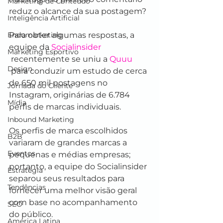
Marketing de Conteúdo
reduz o alcance da sua postagem? 
Inteligência Artificial
Endomarketing
Para obter algumas respostas, a 
equipe da 
Socialinsider
Marketing Esportivo
 recentemente se uniu a 
Quuu
Design
 para conduzir um estudo de cerca 
de 650 mil postagens no 
Jornada do Cliente
Instagram, originárias de 6.784 
Mídia
perfis de marcas individuais. 
Inbound Marketing
Os perfis de marca escolhidos 
B2B
variaram de grandes marcas a 
Eventos
pequenas e médias empresas; 
portanto, a equipe do Socialinsider 
Estratégia
separou seus resultados para 
Tendências
fornecer uma melhor visão geral 
com base no acompanhamento 
SEO
do público.
América Latina