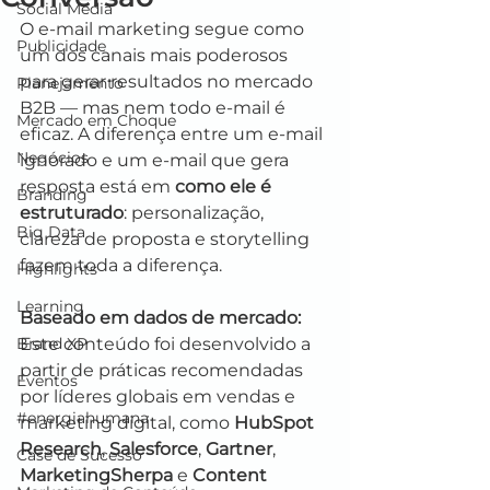
Social Media
O e-mail marketing segue como 
Publicidade
um dos canais mais poderosos 
para gerar resultados no mercado 
Planejamento
B2B — mas nem todo e-mail é 
Mercado em Choque
eficaz. A diferença entre um e-mail 
Negócios
ignorado e um e-mail que gera 
resposta está em 
como ele é 
Branding
estruturado
: personalização, 
Big Data
clareza de proposta e storytelling 
fazem toda a diferença.
Highlights
Learning
Baseado em dados de mercado: 
Brand XP
Este conteúdo foi desenvolvido a 
partir de práticas recomendadas 
Eventos
por líderes globais em vendas e 
#energiahumana
marketing digital, como 
HubSpot 
Research
, 
Salesforce
, 
Gartner
, 
Case de Sucesso
MarketingSherpa
 e 
Content 