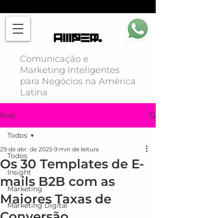
Comunicação e
Marketing Inteligentes
para Negócios na América
Latina
Post
Todos
29 de abr. de 2025
9 min de leitura
Todos
Os 30 Templates de E-
Insight
mails B2B com as
Marketing
Maiores Taxas de
Marketing Digital
Conversão