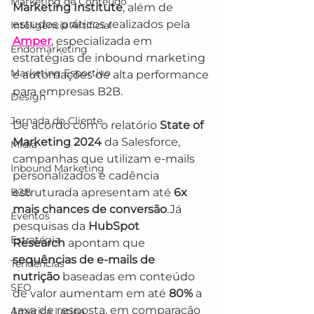
Marketing de Conteúdo
Marketing Institute
, além de 
estudos práticos realizados pela
Inteligência Artificial
Amper
, especializada em 
Endomarketing
estratégias de inbound marketing 
Marketing Esportivo
e automações de alta performance 
para empresas B2B.
Design
Jornada do Cliente
De acordo com o relatório 
State of 
Marketing 2024
 da Salesforce, 
Mídia
campanhas que utilizam e-mails 
Inbound Marketing
personalizados e cadência 
B2B
estruturada apresentam até 
6x 
mais chances de conversão
.Já 
Eventos
pesquisas da 
HubSpot 
Estratégia
Research
 apontam que 
sequências de e-mails de 
Tendências
nutrição
 baseadas em conteúdo 
SEO
de valor aumentam em até 
80%
 a 
taxa de resposta, em comparação 
América Latina