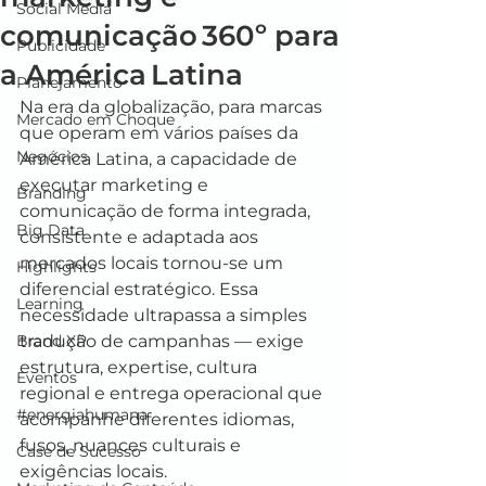
Social Media
comunicação 360º para
Publicidade
a América Latina
Planejamento
Na era da globalização, para marcas 
Mercado em Choque
que operam em vários países da 
Negócios
América Latina, a capacidade de 
executar marketing e 
Branding
comunicação de forma integrada, 
Big Data
consistente e adaptada aos 
mercados locais tornou‑se um 
Highlights
diferencial estratégico. Essa 
Learning
necessidade ultrapassa a simples 
Brand XP
tradução de campanhas — exige 
estrutura, expertise, cultura 
Eventos
regional e entrega operacional que 
#energiahumana
acompanhe diferentes idiomas, 
fusos, nuances culturais e 
Case de Sucesso
exigências locais.