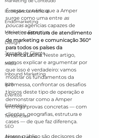
Marketing de Conteúdo
É nesse cenário que a Amper 
Inteligência Artificial
surge como uma entre 
as 
Endomarketing
poucas
 agências capazes de 
Marketing Esportivo
oferecer 
estrutura de atendimento 
de marketing e comunicação 360° 
Design
para todos os países da 
Jornada do Cliente
América Latina
. Neste artigo, 
vamos explicar e argumentar por 
Mídia
que isso é verdadeiro: vamos 
Inbound Marketing
mostrar os fundamentos da 
B2B
promessa, confrontar os desafios 
típicos deste tipo de operação e 
Eventos
demonstrar como a Amper 
Estratégia
entrega provas concretas — com 
clientes, geografias, estrutura e 
Tendências
cases — de que faz diferença.
SEO
Nosso público são decisores de 
América Latina