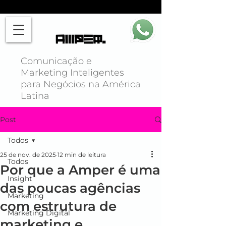
Comunicação e
Marketing Inteligentes
para Negócios na América
Latina
Post
Todos
25 de nov. de 2025
12 min de leitura
Todos
Por que a Amper é uma
Insight
das poucas agências
Marketing
com estrutura de
Marketing Digital
marketing e