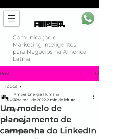
Comunicação e
Marketing Inteligentes
para Negócios na América
Latina
Post
Todos
Amper Energia Humana
Todos
3 de mai. de 2022
2 min de leitura
Um modelo de
Insight
planejamento de
Marketing
campanha do LinkedIn
Marketing Digital