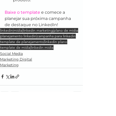
Baixe o template
 e comece a 
planejar sua próxima campanha 
de destaque no LinkedIn!
linkedin
mídia
linkedin marketing
plano de mídia
planejamento linkedin
campanha para linkedin
template de planejamento
linkedin plano
template de mídia
linkedin midia
Social Media
Marketing Digital
Marketing
Ver tudo
Posts recentes