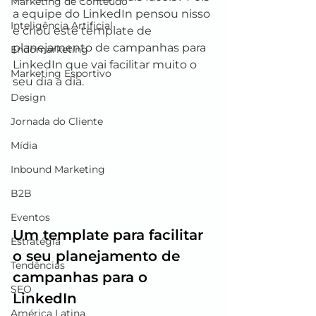
Marketing de Conteúdo
a equipe do LinkedIn pensou nisso 
Inteligência Artificial
e criou este template de 
planejamento de campanhas para 
Endomarketing
LinkedIn que vai facilitar muito o 
Marketing Esportivo
seu dia a dia. 
Design
Jornada do Cliente
Mídia
Inbound Marketing
B2B
Eventos
Um template para facilitar 
Estratégia
o seu planejamento de 
Tendências
campanhas para o 
SEO
LinkedIn
América Latina