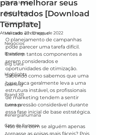
para melhorar seus
Social Media
resultados [Download
Publicidade
Template]
Planejamento
Atualizado:
23 de ago. de 2022
Mercado em Choque
O planejamento de campanhas 
Negócios
pode parecer uma tarefa difícil. 
Branding
Existem tantos componentes a 
serem considerados e 
Big Data
oportunidades de otimização. 
Highlights
Sabendo como sabemos que uma 
base fraca geralmente leva a uma 
Learning
estrutura instável, os profissionais 
Brand XP
de marketing tendem a sentir 
uma pressão considerável durante 
Eventos
essa fase inicial de base estratégica.
#energiahumana
Case de Sucesso
Não seria bom se alguém apenas 
tornasse as coisas mais fáceis? Pois 