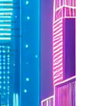
Inbound
Marketing
B2B
Eventos
Estratégia
Tendências
SEO
América
Latina