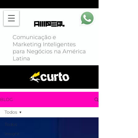
Comunicação e
Marketing Inteligentes
para Negócios na América
Latina
BLOG
Todos
Todos
Insight