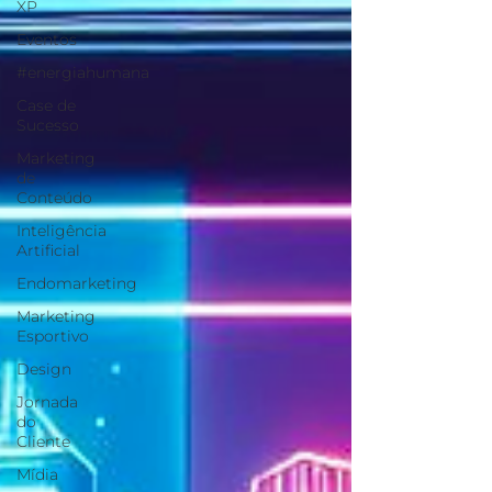
XP
Eventos
#energiahumana
Case de
Sucesso
Marketing
de
Conteúdo
Inteligência
Artificial
Endomarketing
Marketing
Esportivo
Design
Jornada
do
Cliente
Mídia