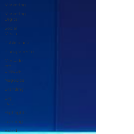
Marketing
Marketing
Digital
Social
Media
Publicidade
Planejamento
Mercado
em
Choque
Negócios
Branding
Big
Data
Highlights
Learning
Brand