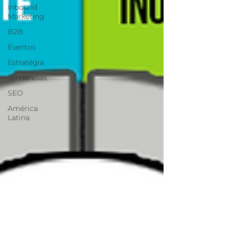
Inbound
Marketing
B2B
Eventos
Estratégia
Tendências
SEO
América
Latina