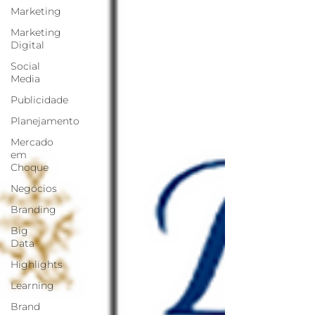
Marketing
Marketing
Digital
Social
Media
Publicidade
Planejamento
Mercado
em
Choque
Negócios
Branding
Big
Data
Highlights
Learning
Brand