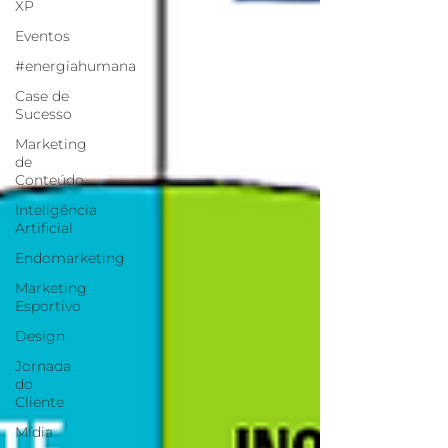
XP
Eventos
#energiahumana
Case de
Sucesso
Marketing
de
Conteúdo
Inteligência
Artificial
Endomarketing
Marketing
Esportivo
Design
Jornada
do
Cliente
Mídia