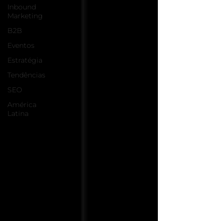
Inbound
Marketing
B2B
Eventos
Estratégia
Tendências
SEO
América
Latina