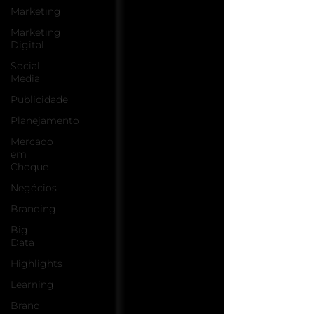
Marketing
Marketing
Digital
Social
Media
Publicidade
Planejamento
Mercado
em
Choque
Negócios
Branding
Big
Data
Highlights
Learning
Brand