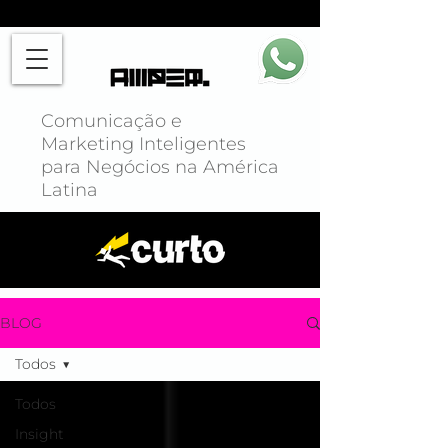
Comunicação e
Marketing Inteligentes
para Negócios na América
Latina
BLOG
Todos
Todos
Insight