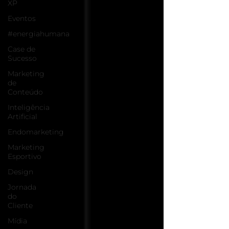
XP
Eventos
#energiahumana
Case de
Sucesso
Marketing
de
Conteúdo
Inteligência
Artificial
Endomarketing
Marketing
Esportivo
Design
Jornada
do
Cliente
Mídia