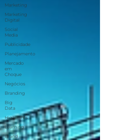
Marketing
Marketing
Digital
Social
Media
Publicidade
Planejamento
Mercado
em
Choque
Negócios
Branding
Big
Data
Highlights
Learning
Brand