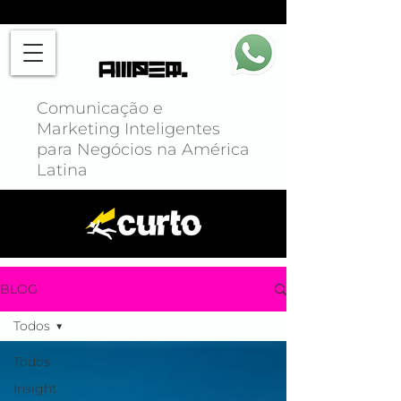
Comunicação e
Marketing Inteligentes
para Negócios na América
Latina
BLOG
Todos
Todos
Insight