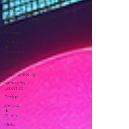
XP
Eventos
#energiahumana
Case de
Sucesso
Marketing
de
Conteúdo
Inteligência
Artificial
Endomarketing
Marketing
Esportivo
Design
Jornada
do
Cliente
Mídia