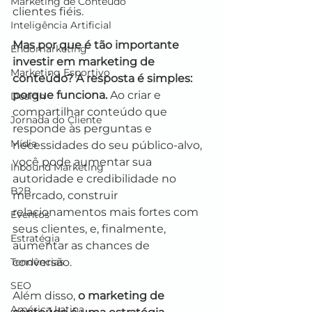
Marketing de Conteúdo
clientes fiéis.
Inteligência Artificial
Mas por que é tão importante 
Endomarketing
investir em marketing de 
Marketing Esportivo
conteúdo? A resposta é simples: 
porque funciona.
 Ao criar e 
Design
compartilhar conteúdo que 
Jornada do Cliente
responde às perguntas e 
Mídia
necessidades do seu público-alvo, 
você pode aumentar sua 
Inbound Marketing
autoridade e credibilidade no 
B2B
mercado, construir 
relacionamentos mais fortes com 
Eventos
seus clientes, e, finalmente, 
Estratégia
aumentar as chances de 
Tendências
conversão.
SEO
Além disso, 
o marketing de 
América Latina