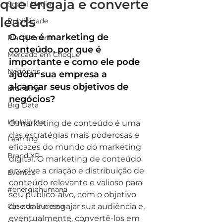
que engaja e converte
Social Media
leads
Publicidade
O que é marketing de 
Planejamento
conteúdo, por que é 
Mercado em Choque
importante e como ele pode 
Negócios
ajudar sua empresa a 
alcançar seus objetivos de 
Branding
negócios?
Big Data
Highlights
O marketing de conteúdo é uma 
das estratégias mais poderosas e 
Learning
eficazes do mundo do marketing 
Brand XP
digital. O marketing de conteúdo 
envolve a criação e distribuição de 
Eventos
conteúdo relevante e valioso para 
#energiahumana
seu público-alvo, com o objetivo 
Case de Sucesso
de atrair e engajar sua audiência e, 
eventualmente, convertê-los em 