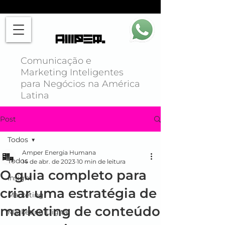
Comunicação e
Marketing Inteligentes
para Negócios na América
Latina
Post
Todos
Amper Energia Humana
Todos
14 de abr. de 2023
10 min de leitura
O guia completo para
Insight
criar uma estratégia de
Marketing
marketing de conteúdo
Marketing Digital