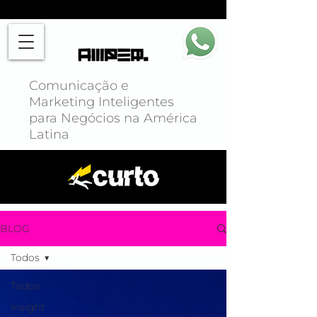
Comunicação e
Marketing Inteligentes
para Negócios na América
Latina
BLOG
Todos
Todos
Insight