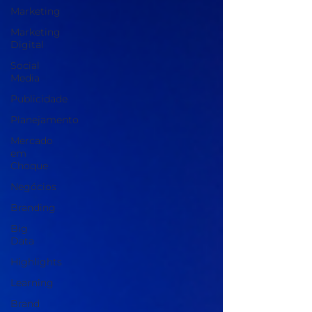
Marketing
Marketing
Digital
Social
Media
Publicidade
Planejamento
Mercado
em
Choque
Negócios
Branding
Big
Data
Highlights
Learning
Brand