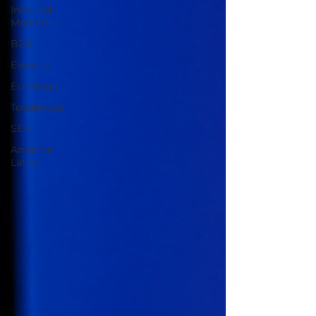
Inbound
Marketing
B2B
Eventos
Estratégia
Tendências
SEO
América
Latina