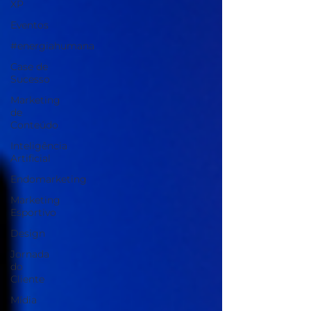
XP
Eventos
#energiahumana
Case de
Sucesso
Marketing
de
Conteúdo
Inteligência
Artificial
Endomarketing
Marketing
Esportivo
Design
Jornada
do
Cliente
Mídia