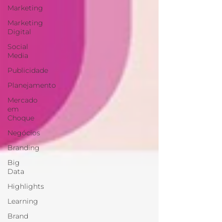
Marketing
Marketing
Digital
Social
Media
Publicidade
Planejamento
Mercado
em
Choque
Negócios
Branding
Big
Data
Highlights
Learning
Brand