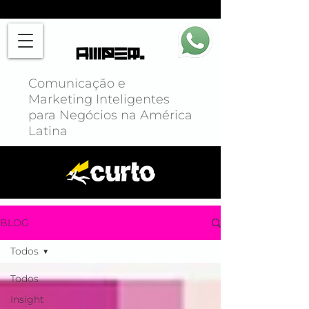
Comunicação e
Marketing Inteligentes
para Negócios na América
Latina
BLOG
Todos
Todos
Insight