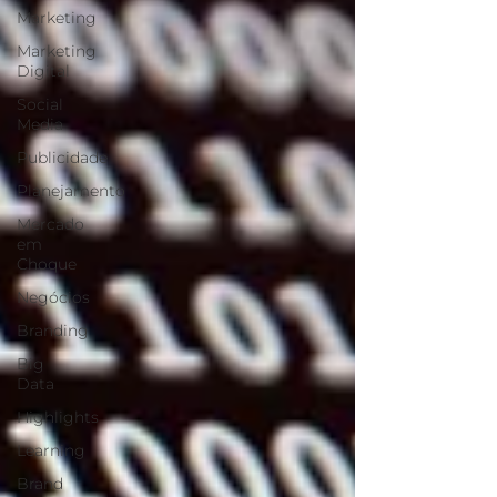
Marketing
Marketing
Digital
Social
Media
Publicidade
Planejamento
Mercado
em
Choque
Negócios
Branding
Big
Data
Highlights
Learning
Brand