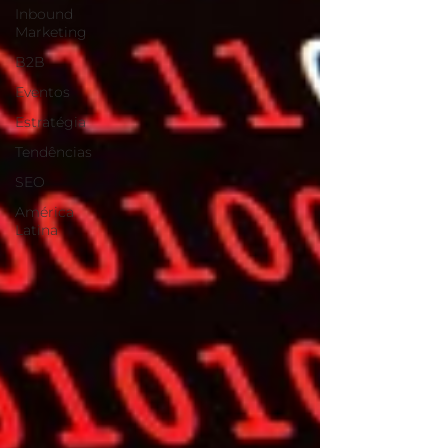
Inbound
Marketing
B2B
Eventos
Estratégia
Tendências
SEO
América
Latina