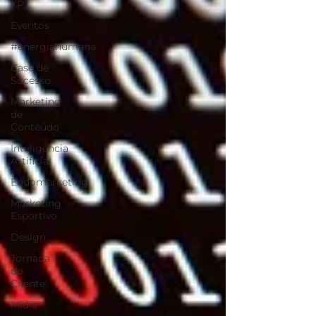
XP
Eventos
#energiahumana
Case de
Sucesso
Marketing
de
Conteúdo
Inteligência
Artificial
Endomarketing
Marketing
Esportivo
Design
Jornada
do
Cliente
Mídia