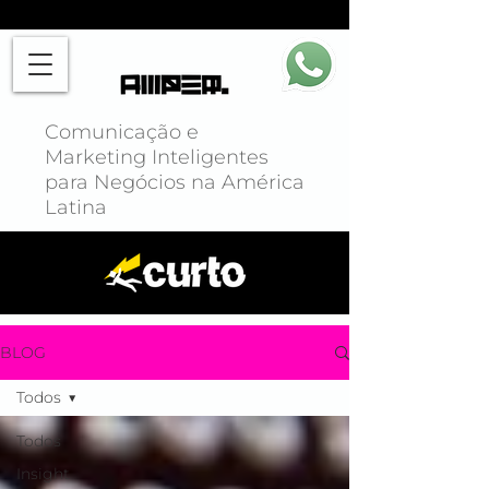
Comunicação e
Marketing Inteligentes
para Negócios na América
Latina
BLOG
Todos
Todos
Insight