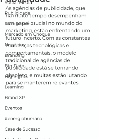
Social Media
As agências de publicidade, que 
Publicidade
há muito tempo desempenham 
um papel crucial no mundo do 
Planejamento
marketing, estão enfrentando um 
Mercado em Choque
futuro incerto. Com as constantes 
Negócios
mudanças tecnológicas e 
comportamentais, o modelo 
Branding
tradicional de agências de 
Big Data
publicidade está se tornando 
obsoleto, e muitas estão lutando 
Highlights
para se manterem relevantes.
Learning
Brand XP
Eventos
#energiahumana
Case de Sucesso