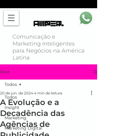
Comunicação e
Marketing Inteligentes
para Negócios na América
Latina
Post
Todos
20 de jun. de 2024
4 min de leitura
Todos
A Evolução e a
Insight
Decadência das
Marketing
Agências de
Marketing Digital
Publicidade