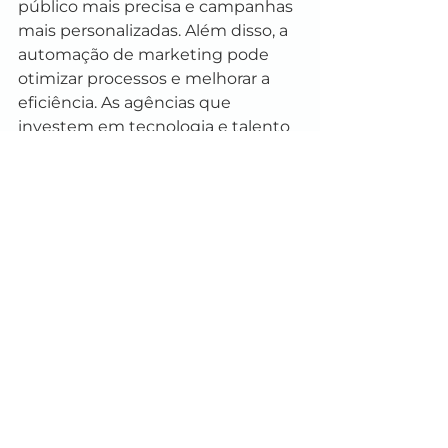
público mais precisa e campanhas 
mais personalizadas. Além disso, a 
automação de marketing pode 
otimizar processos e melhorar a 
eficiência. As agências que 
investem em tecnologia e talento 
estão bem posicionadas para 
aproveitar essas oportunidades e 
se destacar no mercado.
As agências de publicidade 
continuam a ser uma peça 
fundamental no ecossistema de 
marketing, ajudando as marcas a 
se conectarem com seus públicos 
de maneira significativa e eficaz. 
Em um ambiente em constante 
mudança, a capacidade de inovar, 
adaptar-se e criar estratégias 