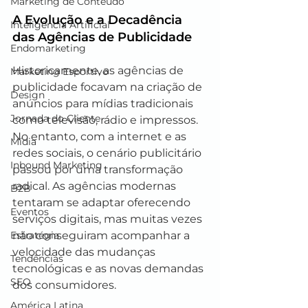
Marketing de Conteúdo
A Evolução e a Decadência 
Inteligência Artificial
das Agências de Publicidade
Endomarketing
Historicamente, as agências de 
Marketing Esportivo
publicidade focavam na criação de 
Design
anúncios para mídias tradicionais 
Jornada do Cliente
como televisão, rádio e impressos. 
No entanto, com a internet e as 
Mídia
redes sociais, o cenário publicitário 
Inbound Marketing
passou por uma transformação 
radical. As agências modernas 
B2B
tentaram se adaptar oferecendo 
Eventos
serviços digitais, mas muitas vezes 
Estratégia
não conseguiram acompanhar a 
velocidade das mudanças 
Tendências
tecnológicas e as novas demandas 
SEO
dos consumidores.
América Latina