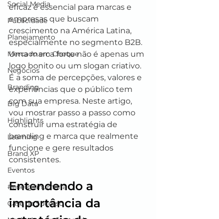
Social Media
eficaz é essencial para marcas e 
empresas que buscam 
Publicidade
crescimento na América Latina, 
Planejamento
especialmente no segmento B2B. 
Mercado em Choque
Uma marca forte não é apenas um 
logo bonito ou um slogan criativo. 
Negócios
É a soma de percepções, valores e 
Branding
experiências que o público tem 
com sua empresa. Neste artigo, 
Big Data
vou mostrar passo a passo como 
Highlights
construir uma estratégia de 
branding e marca que realmente 
Learning
funcione e gere resultados 
Brand XP
consistentes.
Eventos
Entendendo a 
#energiahumana
importância da 
Case de Sucesso