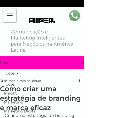
Comunicação e
Marketing Inteligentes
para Negócios na América
Latina
Post
Todos
31 de mar.
4 min de leitura
Todos
Como criar uma
Insight
estratégia de branding
Marketing
e marca eficaz
Marketing Digital
Criar uma estratégia de branding 