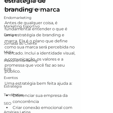
estratégia de 
Marketing de Conteúdo
branding e marca
Inteligência Artificial
Endomarketing
Antes de qualquer coisa, é 
Marketing Esportivo
fundamental entender o que é 
Design
uma estratégia de branding e 
marca. Ela é o plano que define 
Jornada do Cliente
como sua marca será percebida no 
Mídia
mercado. Inclui a identidade visual, 
a comunicação, os valores e a 
Inbound Marketing
promessa que você faz ao seu 
B2B
público.
Eventos
Uma estratégia bem feita ajuda a:
Estratégia
Tendências
Diferenciar sua empresa da 
concorrência
SEO
Criar conexão emocional com 
América Latina