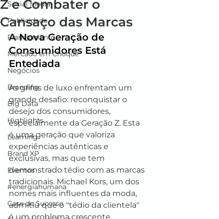
Z e Combater o
Social Media
Cansaço das Marcas
Publicidade
A Nova Geração de 
Planejamento
Consumidores Está 
Mercado em Choque
Entediada
Negócios
Branding
As grifes de luxo enfrentam um 
grande desafio: reconquistar o 
Big Data
desejo dos consumidores, 
Highlights
especialmente da Geração Z. Esta 
é uma geração que valoriza 
Learning
experiências autênticas e 
Brand XP
exclusivas, mas que tem 
demonstrado tédio com as marcas 
Eventos
tradicionais. Michael Kors, um dos 
#energiahumana
nomes mais influentes da moda, 
Case de Sucesso
admitiu que o "tédio da clientela" 
é um problema crescente, 