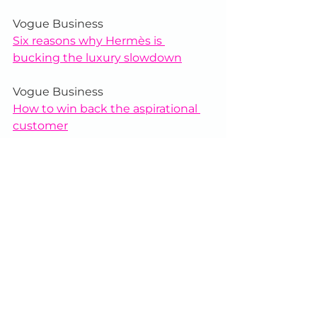
Vogue Business
Six reasons why Hermès is 
bucking the luxury slowdown
Vogue Business
How to win back the aspirational 
customer
Business Insider
Luxury brands forgot about Gen Z. 
They can't afford to make that 
mistake again.
marketing
Geração Z
exclusividade
Hermès
luxo
fast-fashion
Tendências
Branding