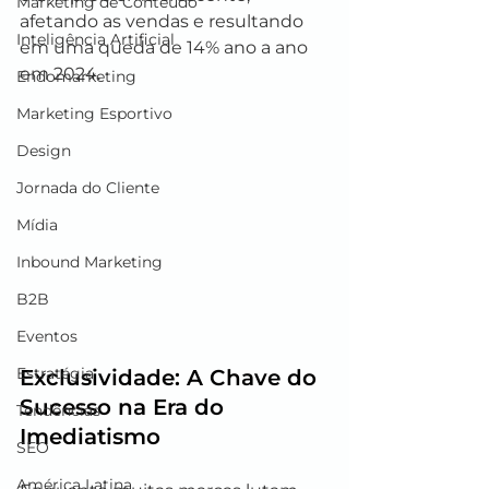
Marketing de Conteúdo
afetando as vendas e resultando 
Inteligência Artificial
em uma queda de 14% ano a ano 
em 2024.
Endomarketing
Marketing Esportivo
Design
Jornada do Cliente
Mídia
Inbound Marketing
B2B
Eventos
Estratégia
Exclusividade: A Chave do 
Sucesso na Era do 
Tendências
Imediatismo
SEO
América Latina