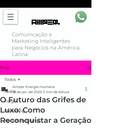
Comunicação e
Marketing Inteligentes
para Negócios na América
Latina
Post
Todos
Amper Energia Humana
Todos
13 de jan. de 2025
3 min de leitura
O Futuro das Grifes de
Insight
Luxo: Como
Marketing
Reconquistar a Geração
Marketing Digital