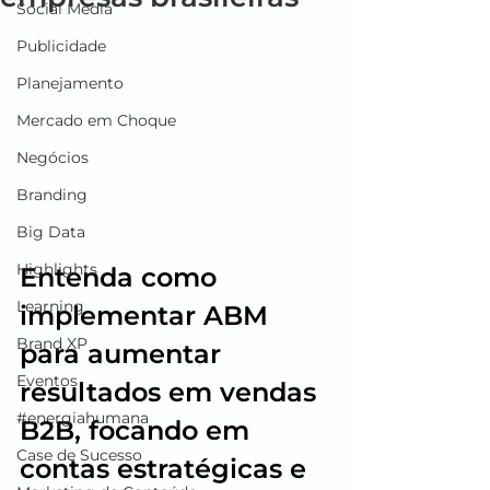
Social Media
Publicidade
Planejamento
Mercado em Choque
Negócios
Branding
Big Data
Highlights
Entenda como 
Learning
implementar ABM 
Brand XP
para aumentar 
Eventos
resultados em vendas 
#energiahumana
B2B, focando em 
Case de Sucesso
contas estratégicas e 