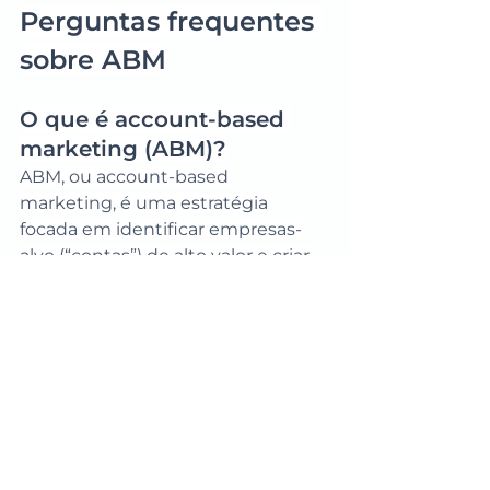
Perguntas frequentes 
sobre ABM
O que é account-based 
marketing (ABM)?
ABM, ou account-based 
marketing, é uma estratégia 
focada em identificar empresas-
alvo (“contas”) de alto valor e criar 
ações de marketing e vendas 
personalizadas para elas. Ao invés 
de trabalhar com públicos grandes 
e genéricos, o ABM busca 
potencializar resultados com 
precisão e relação próxima.
Como funciona o ABM 