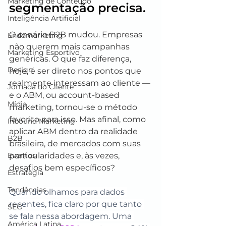
Marketing de Conteúdo
segmentação precisa.
Inteligência Artificial
O cenário B2B mudou. Empresas 
Endomarketing
não querem mais campanhas 
Marketing Esportivo
genéricas. O que faz diferença, 
Design
hoje, é ser direto nos pontos que 
realmente interessam ao cliente — 
Jornada do Cliente
e o ABM, ou account-based 
Mídia
marketing, tornou-se o método 
favorito para isso. Mas afinal, como 
Inbound Marketing
aplicar ABM dentro da realidade 
B2B
brasileira, de mercados com suas 
particularidades e, às vezes, 
Eventos
desafios bem específicos?
Estratégia
Tendências
Quando olhamos para dados 
recentes, fica claro por que tanto 
SEO
se fala nessa abordagem. Uma 
América Latina