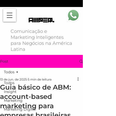
Comunicação e
Marketing Inteligentes
para Negócios na América
Latina
Post
Todos
13 de jun. de 2025
5 min de leitura
Todos
Guia básico de ABM:
Insight
account-based
Marketing
marketing para
Marketing Digital
empresas brasileiras