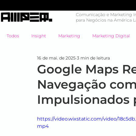
Comunicação e Marketing In
para Negócios na América L
Todos
Insight
Marketing
Marketing Digital
16 de mai. de 2025
3 min de leitura
Mercado em Choque
Negócios
Branding
Google Maps Re
Navegação com
Eventos
#energiahumana
Case de Sucesso
Impulsionados 
Endomarketing
Marketing Esportivo
Design
https://video.wixstatic.com/video/18c5
mp4
B2B
Eventos
Estratégia
Tendências