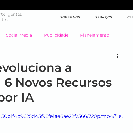
teligentes
SOBRE NÓS
SERVIÇOS
CL
atina
Social Media
Publicidade
Planejamento
Big Data
Highlights
Learning
Brand XP
voluciona a
 6 Novos Recursos
Marketing de Conteúdo
Inteligência Artificial
por IA
Jornada do Cliente
Mídia
Inbound Marketing
db_50b1f4b9625d45f98fe1ae6ae22f2566/720p/mp4/file.
SEO
América Latina