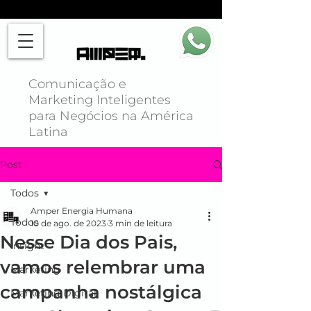
Comunicação e
Marketing Inteligentes
para Negócios na América
Latina
Post
Todos
Amper Energia Humana
Todos
10 de ago. de 2023
3 min de leitura
Nesse Dia dos Pais,
Insight
vamos relembrar uma
Marketing
campanha nostálgica
Marketing Digital