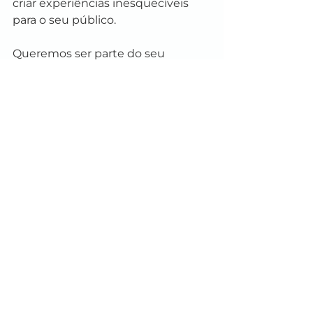
criar experiências inesquecíveis 
para o seu público.
Queremos ser parte do seu 
sucesso. Com a Amper, suas 
campanhas para datas especiais 
não serão apenas comerciais, mas 
sim histórias que tocam corações e 
deixam uma marca duradoura. 
Vamos juntos transformar ideias 
em realidade e fazer cada 
campanha uma celebração 
autêntica e memorável.
Não perca a oportunidade de fazer 
brandformance
. Entre em contato 
conosco hoje mesmo e descubra 
como a Amper pode elevar suas 
campanhas a um nível totalmente 