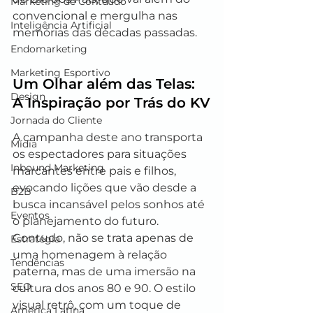
Marketing de Conteúdo
convencional e mergulha nas 
Inteligência Artificial
memórias das décadas passadas.
Endomarketing
Marketing Esportivo
Um Olhar além das Telas: 
Design
A Inspiração por Trás do KV
Jornada do Cliente
A campanha deste ano transporta 
Mídia
os espectadores para situações 
Inbound Marketing
marcantes entre pais e filhos, 
evocando lições que vão desde a 
B2B
busca incansável pelos sonhos até 
Eventos
o planejamento do futuro. 
Contudo, não se trata apenas de 
Estratégia
uma homenagem à relação 
Tendências
paterna, mas de uma imersão na 
SEO
cultura dos anos 80 e 90. O estilo 
visual retrô, com um toque de 
América Latina