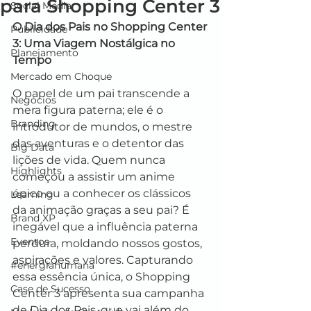
para Shopping Center 3
Social Media
O Dia dos Pais no Shopping Center 
Publicidade
3: Uma Viagem Nostálgica no 
Planejamento
Tempo
Mercado em Choque
O papel de um pai transcende a 
Negócios
mera figura paterna; ele é o 
Branding
introdutor de mundos, o mestre 
das aventuras e o detentor das 
Big Data
lições de vida. Quem nunca 
Highlights
começou a assistir um anime 
épico ou a conhecer os clássicos 
Learning
da animação graças a seu pai? É 
Brand XP
inegável que a influência paterna 
Eventos
perdura, moldando nossos gostos, 
aspirações e valores. Capturando 
#energiahumana
essa essência única, o Shopping 
Case de Sucesso
Center 3 apresenta sua campanha 
de Dia dos Pais, que vai além do 