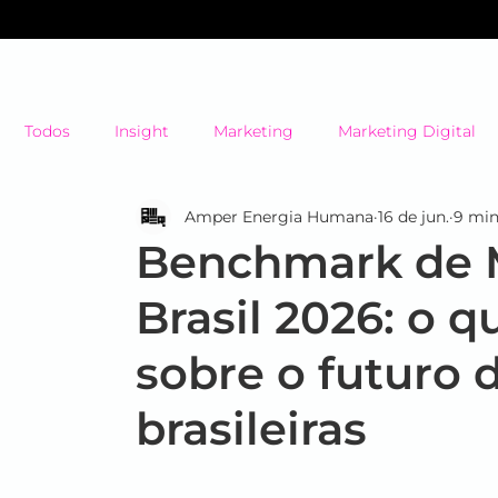
Todos
Insight
Marketing
Marketing Digital
Amper Energia Humana
16 de jun.
9 min
Mercado em Choque
Negócios
Branding
Benchmark de M
Brasil 2026: o 
Eventos
#energiahumana
Case de Sucesso
sobre o futuro 
Endomarketing
Marketing Esportivo
Design
brasileiras
B2B
Eventos
Estratégia
Tendências