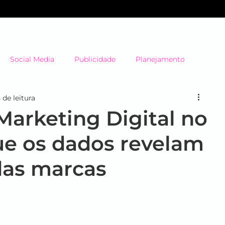
SOBRE NÓS
SERVIÇOS
CL
Social Media
Publicidade
Planejamento
 de leitura
Big Data
Highlights
Learning
Brand XP
arketing Digital no
que os dados revelam
Marketing de Conteúdo
Inteligência Artificial
das marcas
Jornada do Cliente
Mídia
Inbound Marketing
SEO
América Latina