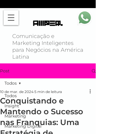
Comunicação e
Marketing Inteligentes
para Negócios na América
Latina
Post
Todos
10 de mar. de 2024
5 min de leitura
Todos
Conquistando e
Insight
Mantendo o Sucesso
Marketing
nas Franquias: Uma
Marketing Digital
Estratégia de