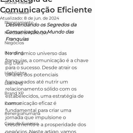
Social Media
Comunicação Eficiente
Publicidade
Atualizado:
8 de jun. de 2024
Planejamento
Desvendando os Segredos da 
Comunicação no Mundo das 
Mercado em Choque
Franquias
Negócios
Branding
No dinâmico universo das 
franquias, a comunicação é a chave 
Big Data
para o sucesso. Desde atrair os 
Highlights
olhares dos potenciais 
franqueados até nutrir um 
Learning
relacionamento sólido com os 
Brand XP
estabelecidos, uma estratégia de 
comunicação eficaz é 
Eventos
fundamental para criar uma 
#energiahumana
jornada que impulsione o 
Case de Sucesso
crescimento e a prosperidade dos 
negócios. Neste artigo, vamos 