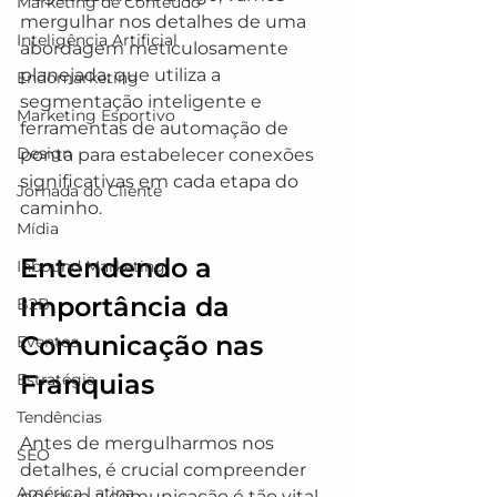
Marketing de Conteúdo
mergulhar nos detalhes de uma 
Inteligência Artificial
abordagem meticulosamente 
planejada, que utiliza a 
Endomarketing
segmentação inteligente e 
Marketing Esportivo
ferramentas de automação de 
Design
ponta para estabelecer conexões 
significativas em cada etapa do 
Jornada do Cliente
caminho.
Mídia
Entendendo a 
Inbound Marketing
Importância da 
B2B
Comunicação nas 
Eventos
Franquias
Estratégia
Tendências
Antes de mergulharmos nos 
SEO
detalhes, é crucial compreender 
América Latina
por que a comunicação é tão vital 