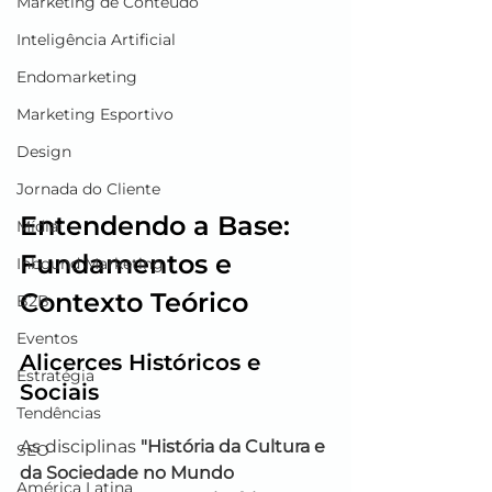
Marketing de Conteúdo
Inteligência Artificial
Endomarketing
Marketing Esportivo
Design
Jornada do Cliente
Entendendo a Base: 
Mídia
Fundamentos e 
Inbound Marketing
Contexto Teórico
B2B
Eventos
Alicerces Históricos e 
Estratégia
Sociais
Tendências
As disciplinas 
"História da Cultura e 
SEO
da Sociedade no Mundo 
América Latina