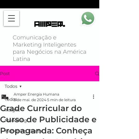
Comunicação e
Marketing Inteligentes
para Negócios na América
Latina
Post
Todos
Amper Energia Humana
Todos
5 de mai. de 2024
5 min de leitura
Grade Curricular do
Insight
Curso de Publicidade e
Marketing
Propaganda: Conheça
Marketing Digital