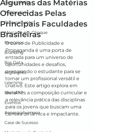
Algumas das Matérias
Social Media
Oferecidas Pelas
Publicidade
Principais Faculdades
Planejamento
Brasileiras
Mercado em Choque
Negócios
O curso de Publicidade e 
Propaganda é uma porta de 
Branding
entrada para um universo de 
Big Data
oportunidades e desafios, 
preparando o estudante para se 
Highlights
tornar um profissional versátil e 
Learning
criativo. Este artigo explora em 
Brand XP
detalhes a composição curricular e 
a relevância prática das disciplinas 
Eventos
para os jovens que buscam uma 
#energiahumana
carreira dinâmica e impactante.
Case de Sucesso