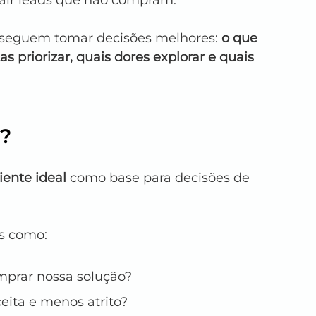
rair leads que não compram.
nseguem tomar decisões melhores: 
o que 
s priorizar, quais dores explorar e quais 
g?
liente ideal
 como base para decisões de 
as como:
prar nossa solução?
ita e menos atrito?