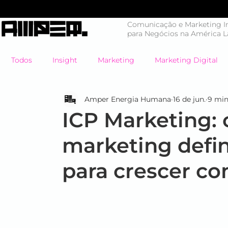
Comunicação e Marketing In
para Negócios na América L
Todos
Insight
Marketing
Marketing Digital
Amper Energia Humana
16 de jun.
9 min
Mercado em Choque
Negócios
Branding
ICP Marketing:
marketing defin
Eventos
#energiahumana
Case de Sucesso
para crescer co
Endomarketing
Marketing Esportivo
Design
B2B
Eventos
Estratégia
Tendências