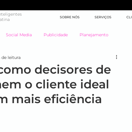
teligentes
SOBRE NÓS
SERVIÇOS
CL
atina
Social Media
Publicidade
Planejamento
 de leitura
Big Data
Highlights
Learning
Brand XP
 como decisores de
em o cliente ideal
Marketing de Conteúdo
Inteligência Artificial
m mais eficiência
Jornada do Cliente
Mídia
Inbound Marketing
SEO
América Latina