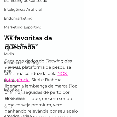
Marketing de Conteúdo
Inteligência Artificial
Endomarketing
Marketing Esportivo
Design
As favoritas da 
Jornada do Cliente
quebrada
Mídia
Segundo dados do 
Tracking das 
Inbound Marketing
Favelas
, plataforma de pesquisa 
B2B
contínua conduzida pela 
NÓS 
Inteligência
, Skol e Brahma 
Eventos
lideram a lembrança de marca (Top 
Estratégia
of Mind), seguidas de perto por 
Tendências
Heineken — que, mesmo sendo 
uma cerveja premium, vem 
SEO
ganhando relevância por seu apelo 
América Latina