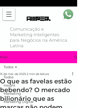
Comunicação e
Marketing Inteligentes
para Negócios na América
Latina
Post
Todos
15 de mai. de 2025
2 min de leitura
Todos
O que as favelas estão
Insight
bebendo? O mercado
Marketing
bilionário que as
Marketing Digital
marcas não podem