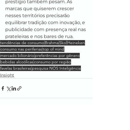
prestígio também pesam. As 
marcas que quiserem crescer 
nesses territórios precisarão 
equilibrar tradição com inovação, e 
publicidade com presença real nas 
prateleiras e nos bares de rua.
tendências de consumo
Brahma
Skol
Heineken
consumo nas periferias
top of mind
mercado bilionário
preferências por gênero
bebidas alcoólicas
consumo por região
favelas brasileiras
pesquisa NÓS Inteligência
Insight
Ver tudo
Posts recentes