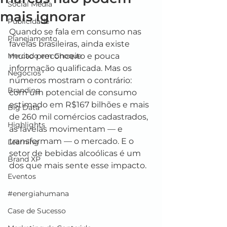
Social Media
mais ignorar
Publicidade
Quando se fala em consumo nas 
Planejamento
favelas brasileiras, ainda existe 
Mercado em Choque
muito preconceito e pouca 
informação qualificada. Mas os 
Negócios
números mostram o contrário: 
Branding
com um potencial de consumo 
estimado em R$167 bilhões e mais 
Big Data
de 260 mil comércios cadastrados, 
Highlights
as favelas movimentam — e 
transformam — o mercado. E o 
Learning
setor de bebidas alcoólicas é um 
Brand XP
dos que mais sente esse impacto.
Eventos
#energiahumana
Case de Sucesso