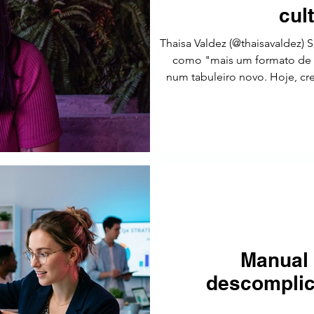
cul
Thaisa Valdez (@thaisavaldez) S
como "mais um formato de m
num tabuleiro novo. Hoje, cr
Eles funcionam como traduto
contexto e credibilid
conseguem transformar mensa
não vira motivo de meme). A
Manual 
descomplic