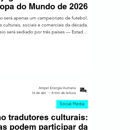
opa do Mundo de 2026
a
o será apenas um campeonato de futebol.
 culturais, sociais e comerciais da década.
neio será sediado por três países — Estados
 terá 48 seleções disputando partidas em
firma que esta edição marca uma expansão
o em escala territorial quanto em número de
s marcas, isso muda tudo. Não basta comprar
Amper Energia Humana
16 de abr.
8 min de leitura
Social Media
o tradutores culturais:
s podem participar da