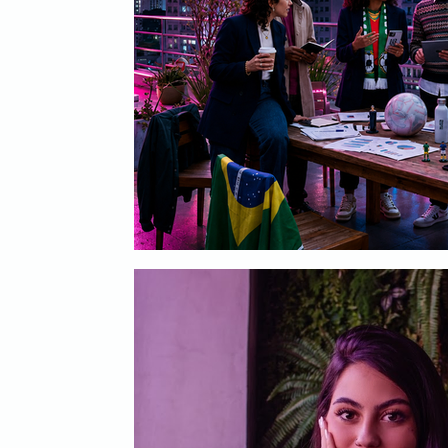
Mídia
Inbound Marketing
B2B
Even