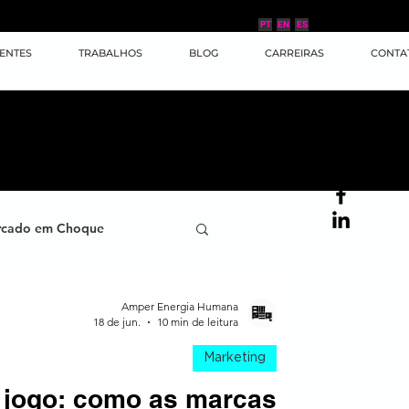
PT
EN
ES
IENTES
TRABALHOS
BLOG
CARREIRAS
CONTA
cado em Choque
ana
Case de Sucesso
Amper Energia Humana
18 de jun.
10 min de leitura
Marketing
ornada do Cliente
 jogo: como as marcas