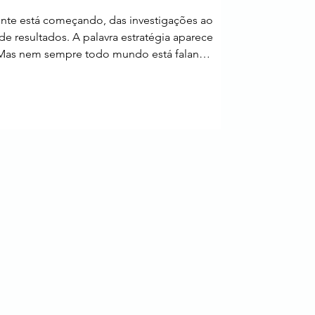
nte está começando, das investigações ao
resultados. A palavra estratégia aparece
Mas nem sempre todo mundo está falando
manual reúne os conceitos essenciais para
rea ou quer organizar o que já sabe em um
tratégia, afinal? Antes de qualquer coisa, é
atégia opera em três camadas bem diferen