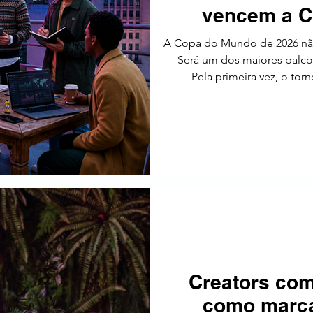
vencem a C
tos
Estratégia
Tendências
SEO
América Latin
A Copa do Mundo de 2026 nã
Será um dos maiores palcos
Pela primeira vez, o tor
Unidos, México e Canadá — e
16 cidades-sede. A FIFA con
histórica do evento, tant
participantes. (FIFA) Para a
Creators com
como marca