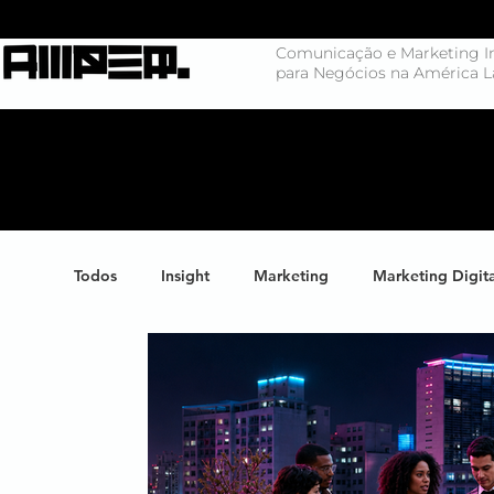
Comunicação e Marketing In
para Negócios na América L
Todos
Insight
Marketing
Marketing Digit
Negócios
Branding
Big Data
Highl
Marketing de Conteúdo
Inteligência Artificial