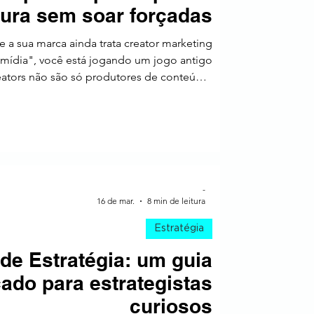
tura sem soar forçadas
e a sua marca ainda trata creator marketing
ídia", você está jogando um jogo antigo
eators não são só produtores de conteúdo.
res culturais: pessoas que têm repertório,
ade dentro de comunidades específicas — e
gem de marca em algo que faz sentido (e
 própria Later resume bem essa virada: cre
-
16 de mar.
8 min de leitura
Estratégia
de Estratégia: um guia
ado para estrategistas
curiosos