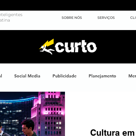
teligentes
SOBRE NÓS
SERVIÇOS
CL
atina
al
Social Media
Publicidade
Planejamento
Mer
ights
Learning
Brand XP
Eventos
#energiahum
Endomarketing
Marketing Esportivo
Design
J
Cultura em