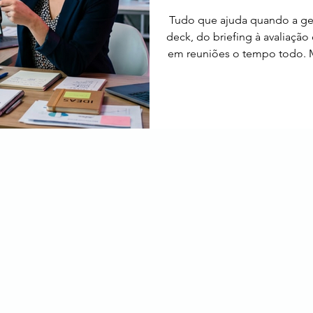
Tudo que ajuda quando a ge
deck, do briefing à avaliação de 
em reuniões o tempo todo. 
da mesma coisa. Esse mini-
quem está entrando na á
único lugar. 01. O que é es
importante entender que estr